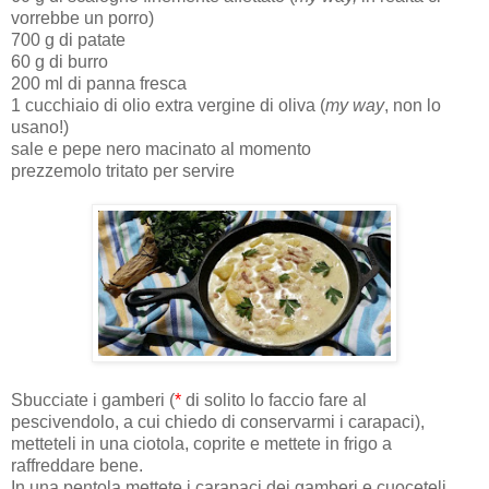
vorrebbe un porro)
700 g di patate
60 g di burro
200 ml di panna fresca
1 cucchiaio di olio extra vergine di oliva (
my way
, non lo
usano!)
sale e pepe nero macinato al momento
prezzemolo tritato per servire
Sbucciate i gamberi (
*
di solito lo faccio fare al
pescivendolo, a cui chiedo di conservarmi i carapaci),
metteteli in una ciotola, coprite e mettete in frigo a
raffreddare bene.
In una pentola mettete i carapaci dei gamberi e cuoceteli