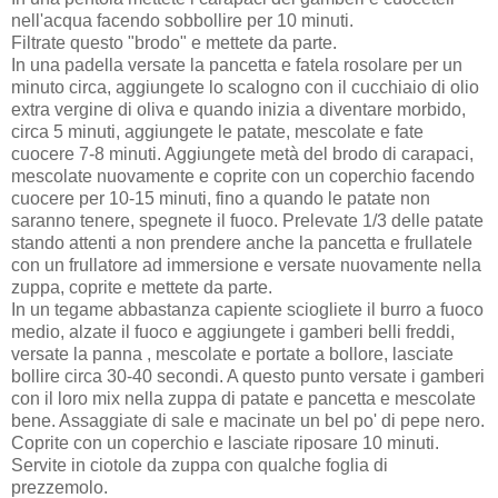
nell'acqua facendo sobbollire per 10 minuti.
Filtrate questo "brodo" e mettete da parte.
In una padella versate la pancetta e fatela rosolare per un
minuto circa, aggiungete lo scalogno con il cucchiaio di olio
extra vergine di oliva e quando inizia a diventare morbido,
circa 5 minuti, aggiungete le patate, mescolate e fate
cuocere 7-8 minuti. Aggiungete metà del brodo di carapaci,
mescolate nuovamente e coprite con un coperchio facendo
cuocere per 10-15 minuti, fino a quando le patate non
saranno tenere, spegnete il fuoco. Prelevate 1/3 delle patate
stando attenti a non prendere anche la pancetta e frullatele
con un frullatore ad immersione e versate nuovamente nella
zuppa, coprite e mettete da parte.
In un tegame abbastanza capiente sciogliete il burro a fuoco
medio, alzate il fuoco e aggiungete i gamberi belli freddi,
versate la panna , mescolate e portate a bollore, lasciate
bollire circa 30-40 secondi. A questo punto versate i gamberi
con il loro mix nella zuppa di patate e pancetta e mescolate
bene. Assaggiate di sale e macinate un bel po' di pepe nero.
Coprite con un coperchio e lasciate riposare 10 minuti.
Servite in ciotole da zuppa con qualche foglia di
prezzemolo.