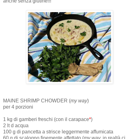
anche senza glutine!!!
MAINE SHRIMP CHOWDER (
my way
)
per 4 porzioni
1 kg di gamberi freschi (con il carapace
*
)
2 lt d acqua
100 g di pancetta a strisce leggermente affumicata
60 g di scalogno finemente affettato (
my way,
in realtà ci