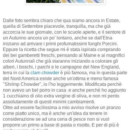
Dalle foto sembra chiaro che qua siamo ancora in Estate,
quella di Settembre piacevole, tranquilla, ma che già
accorcia le sue giornate, con le scuole aperte, e il sentore di
un Autunno ancora un po' lontano, anche se dall'Etna
iniziano ad arrivare i primi profumatissimi funghi Porcini.
Eppure la ricetta che segue mi è stata ispirata comprando
dei bei gamberetti freschi, pensando al Maine e ai magnifici
colori Autunnali che già staranno iniziando a colorare gli
alberi, i boschi, i parchi e le campagne del New England,
terra in cui la
clam chowder
è più famosa, ma in questa parte
del Nord America esiste anche un'ottima e meno famosa
"Shrimp Chowder", io l'ho leggermente. Modificata perchè
non avevo un bel porro in casa e anche perchè ho aggiunto
1 cucchiaino di olio extra vergine di oliva, e non mi pento
assolutamente di questi minimi cambiamenti.
Oltre ad essere facilissima a mio avviso risolve un pranzo
come piatto unico, ma è anche un'idea da tenere in
considerazione se ad una cena di pesce non si vuol
proporre un primo a base di pasta o risotto. E per di più è