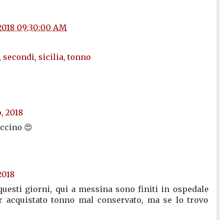
/2018 09:30:00 AM
,
secondi
,
sicilia
,
tonno
o, 2018
uccino 😍
2018
n questi giorni, qui a messina sono finiti in ospedale
er acquistato tonno mal conservato, ma se lo trovo