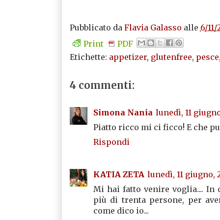
Pubblicato da
Flavia Galasso
alle
6/11
Print
PDF
Etichette:
appetizer
,
glutenfree
,
pesce
4 commenti:
Simona Nania
lunedì, 11 giugn
Piatto ricco mi ci ficco! E che p
Rispondi
KATIA ZETA
lunedì, 11 giugno, 
Mi hai fatto venire voglia.... I
più di trenta persone, per av
come dico io...