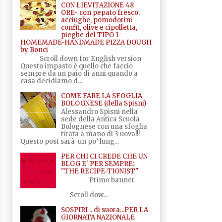
CON LIEVITAZIONE 48
ORE- con pepato fresco,
acciughe, pomodorini
confit, olive e cipolletta,
pieghe del TIPO 1-
HOMEMADE-HANDMADE PIZZA DOUGH
by Bonci
Scroll down for English version
Questo impasto è quello che faccio
sempre da un paio di anni quando a
casa decidiamo d...
COME FARE LA SFOGLIA
BOLOGNESE (della Spisni)
Alessandro Spisni nella
sede della Antica Scuola
Bolognese con una sfoglia
tirata a mano di 3 uova!!!
Questo post sarà un po’ lung...
PER CHI CI CREDE CHE UN
BLOG E' PER SEMPRE:
"THE RECIPE-TIONIST"
Primo banner
Scroll dow...
SOSPIRI .. di suora...PER LA
GIORNATA NAZIONALE