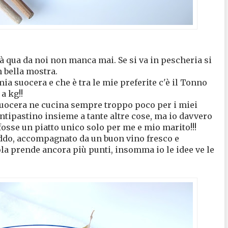
tà qua da noi non manca mai. Se si va in pescheria si
 bella mostra.
ia suocera e che è tra le mie preferite c'è il Tonno
a kg!!
 suocera ne cucina sempre troppo poco per i miei
antipastino insieme a tante altre cose, ma io davvero
fosse un piatto unico solo per me e mio marito!!!
reddo, accompagnato da un buon vino fresco e
ola prende ancora più punti, insomma io le idee ve le