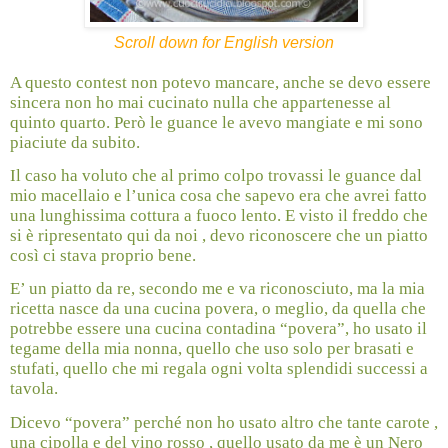
Scroll down for English version
A questo contest non potevo mancare, anche se devo essere
sincera non ho mai cucinato nulla che appartenesse al
quinto quarto. Però le guance le avevo mangiate e mi sono
piaciute da subito.
Il caso ha voluto che al primo colpo trovassi le guance dal
mio macellaio e l’unica cosa che sapevo era che avrei fatto
una lunghissima cottura a fuoco lento. E visto il freddo che
si è ripresentato qui da noi , devo riconoscere che un piatto
così ci stava proprio bene.
E’ un piatto da re, secondo me e va riconosciuto, ma la mia
ricetta nasce da una cucina povera, o meglio, da quella che
potrebbe essere una cucina contadina “povera”, ho usato il
tegame della mia nonna, quello che uso solo per brasati e
stufati, quello che mi regala ogni volta splendidi successi a
tavola.
Dicevo “povera” perché non ho usato altro che tante carote ,
una cipolla e del vino rosso , quello usato da me è un Nero