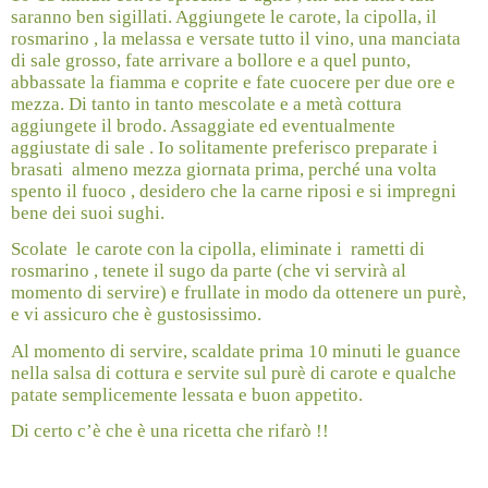
saranno ben sigillati. Aggiungete le carote, la cipolla, il
rosmarino , la melassa e versate tutto il vino, una manciata
di sale grosso, fate arrivare a bollore e a quel punto,
abbassate la fiamma e coprite e fate cuocere per due ore e
mezza. Di tanto in tanto mescolate e a metà cottura
aggiungete il brodo. Assaggiate ed eventualmente
aggiustate di sale . Io solitamente preferisco preparate i
brasati
almeno mezza giornata prima, perché una volta
spento il fuoco , desidero che la carne riposi e si impregni
bene dei suoi sughi.
Scolate
le carote con la cipolla, eliminate i
rametti di
rosmarino , tenete il sugo da parte (che vi servirà al
momento di servire) e frullate in modo da ottenere un purè,
e vi assicuro che è gustosissimo.
Al momento di servire, scaldate prima 10 minuti le guance
nella salsa di cottura e servite sul purè di carote e qualche
patate semplicemente lessata e buon appetito.
Di certo c’è che è una ricetta che rifarò !!