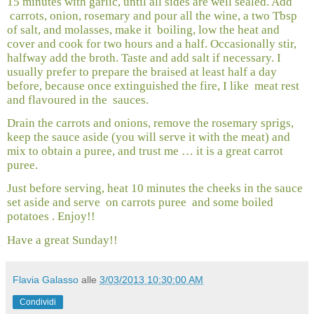
15 minutes with garlic, until all sides are well sealed. Add
carrots, onion, rosemary and pour all the wine, a two Tbsp
of salt, and molasses,
make it
boiling, low the heat and
cover and cook for two hours and a half. Occasionally stir,
halfway add the broth. Taste and add salt if necessary. I
usually prefer to prepare the braised at least half a day
before, because once extinguished the fire, I like
meat rest
and flavoured in the
sauces.
Drain the carrots and onions, remove the rosemary sprigs,
keep the sauce aside (you will serve it with the meat) and
mix to obtain a puree, and trust me … it is a great carrot
puree.
Just before serving, heat 10 minutes the cheeks in the sauce
set aside and serve
on carrots puree
and some boiled
potatoes . Enjoy!!
Have a great Sunday!!
Flavia Galasso
alle
3/03/2013 10:30:00 AM
Condividi