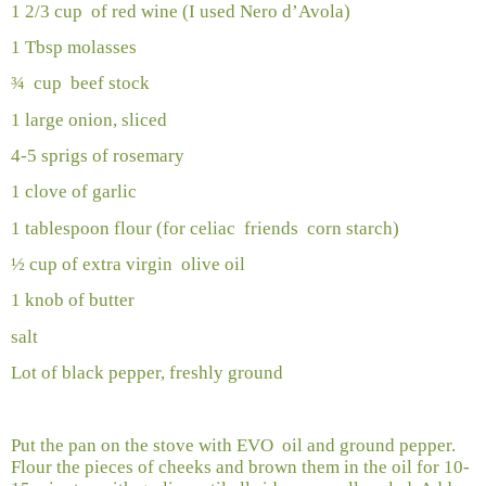
1 2/3 cup
of red wine (I used Nero d’Avola)
1 Tbsp molasses
¾
cup
beef stock
1 large onion, sliced
4-5 sprigs of rosemary
1 clove of garlic
1 tablespoon flour (for celiac
friends
corn starch)
½ cup of extra virgin
olive oil
1 knob of butter
salt
Lot of black pepper, freshly ground
Put the pan on the stove with EVO
oil and ground pepper.
Flour the pieces of cheeks and brown them in the oil for 10-