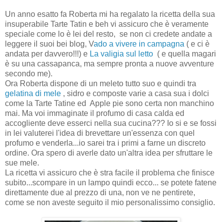
Un anno esatto fa Roberta mi ha regalato la ricetta della sua
insuperabile Tarte Tatin e beh vi assicuro che è veramente
speciale come lo è lei del resto, se non ci credete andate a
leggere il suoi bei blog, V
ado a vivere in campagna
( e ci è
andata per davvero!!!) e
La valigia sul letto
( e quella magari
è su una cassapanca, ma sempre pronta a nuove avventure
secondo me).
Ora Roberta dispone di un meleto tutto suo e quindi tra
gelatina di mele
, sidro e composte varie a casa sua i dolci
come la Tarte Tatine ed Apple pie sono certa non manchino
mai. Ma voi immaginate il profumo di casa calda ed
accogliente deve esserci nella sua cucina??? Io si e se fossi
in lei valuterei l'idea di brevettare un'essenza con quel
profumo e venderla...io sarei tra i primi a farne un discreto
ordine. Ora spero di averle dato un'altra idea per sfruttare le
sue mele.
La ricetta vi assicuro che è stra facile il problema che finisce
subito...scompare in un lampo quindi ecco... se potete fatene
direttamente due al prezzo di una, non ve ne pentirete,
come se non aveste seguito il mio personalissimo consiglio.