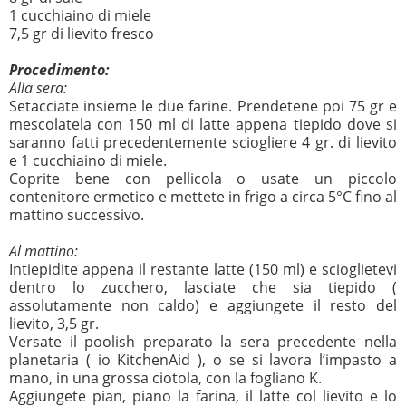
1 cucchiaino di miele
7,5 gr di lievito fresco
Procedimento:
Alla sera:
Setacciate insieme le due farine. Prendetene poi 75 gr e
mescolatela con 150 ml di latte appena tiepido dove si
saranno fatti precedentemente sciogliere 4 gr. di lievito
e 1 cucchiaino di miele.
Coprite bene con pellicola o usate un piccolo
contenitore ermetico e mettete in frigo a circa 5°C fino al
mattino successivo.
Al mattino:
Intiepidite appena il restante latte (150 ml) e scioglietevi
dentro lo zucchero, lasciate che sia tiepido (
assolutamente non caldo) e aggiungete il resto del
lievito, 3,5 gr.
Versate il poolish preparato la sera precedente nella
planetaria ( io KitchenAid ), o se si lavora l’impasto a
mano, in una grossa ciotola, con la fogliano K.
Aggiungete pian, piano la farina, il latte col lievito e lo