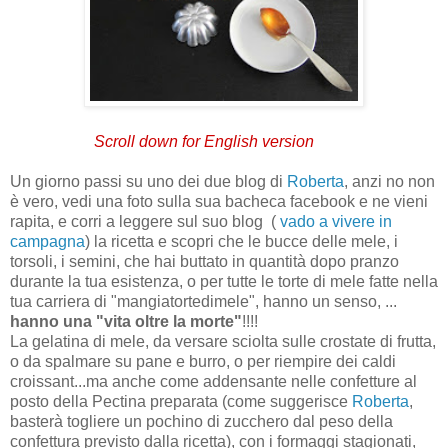
Scroll down for English version
Un giorno passi su uno dei due blog di
Roberta
, anzi no non
è vero, vedi una foto sulla sua bacheca facebook e ne vieni
rapita, e corri a leggere sul suo blog (
vado a vivere in
campagna
) la ricetta e scopri che le bucce delle mele, i
torsoli, i semini, che hai buttato in quantità dopo pranzo
durante la tua esistenza, o per tutte le torte di mele fatte nella
tua carriera di "mangiatortedimele", hanno un senso, ...
hanno una "vita oltre la morte"
!!!!
La gelatina di m
ele, da ve
rsare sciolta sulle crostate di frutta,
o da spalmare su pane e burro, o per riempire dei caldi
croissant...ma anche come addensante nelle confetture al
posto della Pectina preparata (come suggerisce
Roberta
,
basterà togliere un pochino di zucchero dal peso della
confettura previsto dalla ricetta), con i formaggi stagionati,