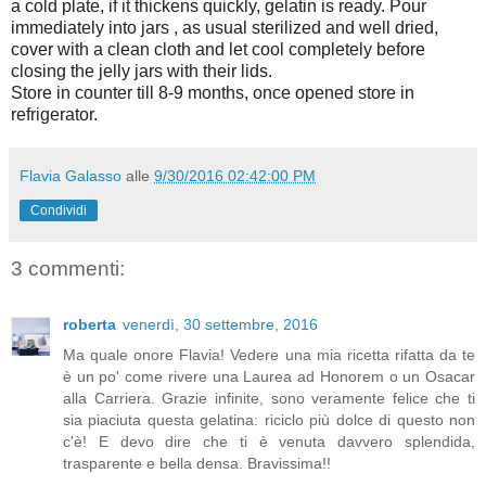
a cold plate, if it thickens quickly, gelatin is ready. Pour 
immediately into jars , as usual sterilized and well dried, 
cover with a clean cloth and let cool completely before 
closing the jelly jars with their lids.
Store in counter till 8-9 months, once opened store in 
refrigerator.
Flavia Galasso
alle
9/30/2016 02:42:00 PM
Condividi
3 commenti:
roberta
venerdì, 30 settembre, 2016
Ma quale onore Flavia! Vedere una mia ricetta rifatta da te
è un po' come rivere una Laurea ad Honorem o un Osacar
alla Carriera. Grazie infinite, sono veramente felice che ti
sia piaciuta questa gelatina: riciclo più dolce di questo non
c'è! E devo dire che ti è venuta davvero splendida,
trasparente e bella densa. Bravissima!!