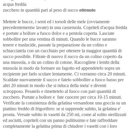
acqua fredda
zucchero in quantità pari al peso di succo
ottenuto
Mettete le bucce, i semi ed i torsoli delle mele (ovviamente
precedentementw lavate) in una casseruola. Copriteli d'acqua fredda
e portate a bollore a fuoco dolce e a pentola coperta. Lasciate
sobbollire per una ventina di minuti. Quando le bucce saranno
tenere e traslucide, passate la preparazione da un colino e
schiacciatela con un cucchiaio per ottenere la maggior quantità di
succo possibile. Filtrate di nuovo il succo da un colino coperto da
una mussola, o da un colino di cotone. Raccogliete i lembi della
mussola in modo da formare un fagotto ed appendetelo sopra un
recipiente per farlo scolare lentamente. Ci vorranno circa 20 minuti.
Scaldate nuovamente il succo e fatelo sobbollire a fuoco basso per
altri 20 minuti in modo che si riduca della meta' e diventi
sciropposo. Pesatelo e rimettetelo al fuoco con pari quantità di
zucchero. Portate a bollore e fate cuocere per circa 10-15 minuti.
Verificate la consistenza della gelatina versandone una goccia su un
piattino freddo di frigorifero: se si rapprende subito, la gelatina e'
pronta. Versate subito in vasetti da 250 ml, come al solito sterilizzati
ed asciutti, copriteli con un panno pulitissimo e fate raffreddare
completamente la gelatina prima di chiudere i vasetti con i loro