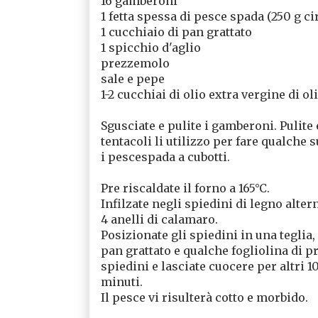
16 gamberoni
1 fetta spessa di pesce spada (250 g ci
1 cucchiaio di pan grattato
1 spicchio d'aglio
prezzemolo
sale e pepe
1-2 cucchiai di olio extra vergine di ol
Sgusciate e pulite i gamberoni. Pulite e
tentacoli li utilizzo per fare qualche s
i pescespada a cubotti.
Pre riscaldate il forno a 165°C.
Infilzate negli spiedini di legno alte
4 anelli di calamaro.
Posizionate gli spiedini in una teglia, 
pan grattato e qualche fogliolina di pr
spiedini e lasciate cuocere per altri 10
minuti.
Il pesce vi risulterà cotto e morbido.