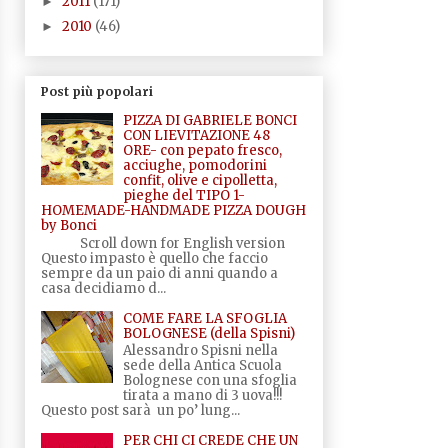
2011
(171)
►
2010
(46)
►
Post più popolari
PIZZA DI GABRIELE BONCI
CON LIEVITAZIONE 48
ORE- con pepato fresco,
acciughe, pomodorini
confit, olive e cipolletta,
pieghe del TIPO 1-
HOMEMADE-HANDMADE PIZZA DOUGH
by Bonci
Scroll down for English version
Questo impasto è quello che faccio
sempre da un paio di anni quando a
casa decidiamo d...
COME FARE LA SFOGLIA
BOLOGNESE (della Spisni)
Alessandro Spisni nella
sede della Antica Scuola
Bolognese con una sfoglia
tirata a mano di 3 uova!!!
Questo post sarà un po’ lung...
PER CHI CI CREDE CHE UN