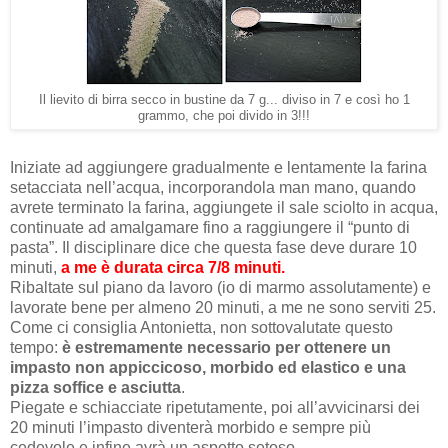
Il lievito di birra secco in bustine da 7 g... diviso in 7 e così ho 1
grammo, che poi divido in 3!!!
Iniziate ad aggiungere gradualmente e lentamente la farina
setacciata nell’acqua, incorporandola man mano, quando
avrete terminato la farina, aggiungete il sale sciolto in acqua,
continuate ad amalgamare fino a raggiungere il “punto di
pasta”. Il disciplinare dice che questa fase deve durare 10
minuti,
a me è durata circa 7/8 minuti.
Ribaltate sul piano da lavoro (io di marmo assolutamente) e
lavorate bene per almeno 20 minuti, a me ne sono serviti 25.
Come ci consiglia Antonietta, non sottovalutate questo
tempo:
è estremamente necessario per ottenere un
impasto non appiccicoso, morbido ed elastico e una
pizza soffice e asciutta
.
Piegate e schiacciate ripetutamente, poi all’avvicinarsi dei
20 minuti l’impasto diventerà morbido e sempre più
cedevole e infine avrà un aspetto setoso.