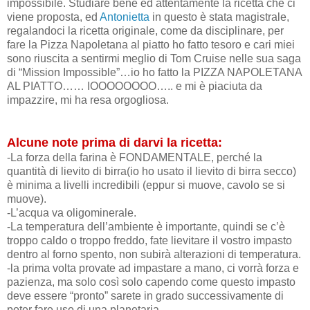
impossibile. Studiare bene ed attentamente la ricetta che ci
viene proposta, ed
Antonietta
in questo è stata magistrale,
regalandoci la ricetta originale, come da disciplinare, per
fare la Pizza Napoletana al piatto ho fatto tesoro e cari miei
sono riuscita a sentirmi meglio di Tom Cruise nelle sua saga
di “Mission Impossible”…io ho fatto la PIZZA NAPOLETANA
AL PIATTO…… IOOOOOOOO….. e mi è piaciuta da
impazzire, mi ha resa orgogliosa.
Alcune note prima di darvi la ricetta:
-La forza della farina è FONDAMENTALE, perché la
quantità di lievito di birra(io ho usato il lievito di birra secco)
è minima a livelli incredibili (eppur si muove, cavolo se si
muove).
-L’acqua va oligominerale.
-La temperatura dell’ambiente è importante, quindi se c’è
troppo caldo o troppo freddo, fate lievitare il vostro impasto
dentro al forno spento, non subirà alterazioni di temperatura.
-la prima volta provate ad impastare a mano, ci vorrà forza e
pazienza, ma solo così solo capendo come questo impasto
deve essere “pronto” sarete in grado successivamente di
poter fare uso di una planetaria.