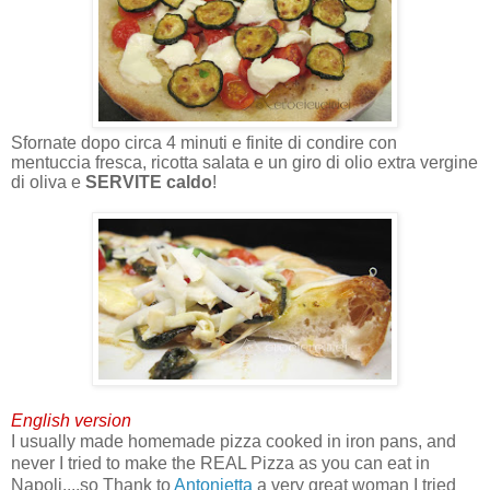
Sfornate dopo circa 4 minuti e finite di condire con
mentuccia fresca, ricotta salata e un giro di olio extra vergine
di oliva e
SERVITE caldo
!
English version
I usually made homemade pizza cooked in iron pans, and
never I tried to make the REAL Pizza as you can eat in
Napoli....so Thank to
Antonietta
a very great woman I tried