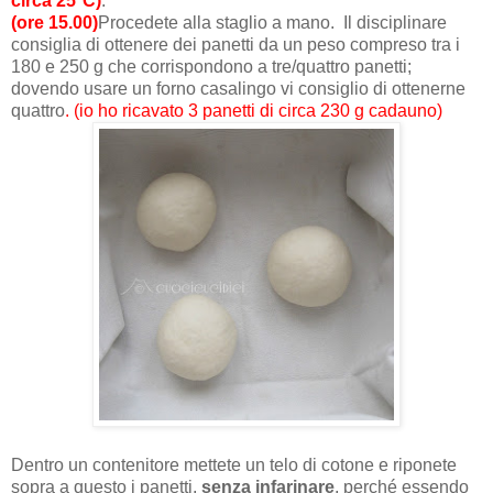
circa 25°C)
.
(ore 15.00)
Procedete alla staglio a mano.
Il disciplinare
consiglia di ottenere dei panetti da un peso compreso tra i
180 e 250 g che corrispondono a tre/quattro panetti;
dovendo usare un forno casalingo vi consiglio di ottenerne
quattro
. (io ho ricavato 3 panetti di circa 230 g cadauno)
Dentro un contenitore mettete un telo di cotone e riponete
sopra a questo i panetti,
senza infarinare
, perché essendo