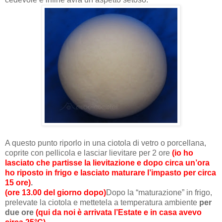
A questo punto riporlo in una ciotola di vetro o porcellana,
coprite con pellicola e lasciar lievitare per 2 ore
(io ho
lasciato che partisse la lievitazione e dopo circa un’ora
ho riposto in frigo e lasciato maturare l’impasto per circa
15 ore)
.
(ore 13.00 del giorno dopo)
Dopo la “maturazione” in frigo,
prelevate la ciotola e mettetela a temperatura ambiente
per
due ore
(qui da noi è arrivata l’Estate e in casa avevo