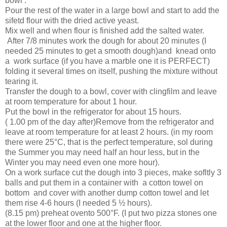
bowl .
Pour the rest of the water in a large bowl and start to add the
sifetd flour with the dried active yeast.
Mix well and when flour is finished add the salted water.
After 7/8 minutes work the dough for about 20 minutes (I
needed 25 minutes to get a smooth dough)and
knead onto
a
work surface (if you have a marble one it is PERFECT)
folding it several times on itself, pushing the mixture without
tearing it.
Transfer the dough to a bowl, cover with clingfilm and leave
at room temperature for about 1 hour.
Put the bowl in the refrigerator for about 15 hours.
( 1.00 pm of the day after)Remove from the refrigerator and
leave at room temperature for at least 2 hours. (in my room
there were 25°C, that is the perfect temperature, sol during
the Summer you may need half an hour less, but in the
Winter you may need even one more hour).
On a work surface cut the dough into 3 pieces, make sofltly 3
balls and put them in a container with
a cotton towel on
bottom
and cover with another dump cotton towel and let
them rise 4-6 hours (I needed 5 ½ hours).
(8.15 pm) preheat ovento 500°F. (I put two pizza stones one
at the lower floor and one at the higher floor.