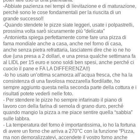
-Abbiate pazienza nei tempi di lievitazione e di maturazione,
perchè sono le cose fondamentali per la riuscita di un
grande successo!!
-Quando stendete le pizze siate leggeri, usate i polpastrelli,
prossima volta sarò sicuramente più “delicata”
-Antonietta spiega perfettamente come fare una pizza di
fama mondiale anche a casa, anche nel forno di casa,
anche senza pietra refrattaria, lasciatemi dire che io ne ho
due (una presa a 2 dollari, e una presa qualche settimana fa
al LIDL per 15 euro e sono soldi ben spesi, anche perché ci
cuocio il pane e FA LA DIFFERENZA!!)
-Io ho usato un’ottima scamorza all’acqua fresca, che ha la
consistenza di una favolosa mozzarella fiordilatte, ho
sempre aggiunto questa nella seconda parte della cottura e i
risultati potete vederli nelle foto.
- Per stendere le pizze ho sempre infarinato il piano di
lavoro con della farina di semola di grano duro, perché
quando mangio la pizza a me piace sentire quella “sabbia”
sulle labbra.
- La temperatura del forno è importantissima, io ho la fortuna
di avere un forno che arriva a 270°C con la funzione “Pizza,
ma non demoralizzatevi, accendete il vostro forno anche