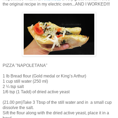
the original recipe in my electric oven...AND I WORKED!!!
PIZZA "NAPOLETANA"
1 lb Bread flour (Gold medal or King’s Arthur)
1 cup still water (250 ml)
2 ¼ tsp salt
1/6 tsp (1 Tadd) of dried active yeast
(21.00 pm)Take 3 Tbsp of the still water and in
a small cup
dissolve the salt.
Sift the flour along with the dried active yeast, place it in a