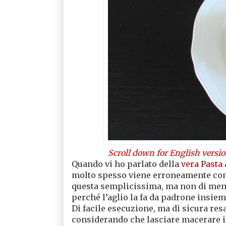
Scroll down for English versi
Quando vi ho parlato della
vera Pasta 
molto spesso viene erroneamente conf
questa semplicissima, ma non di meno
perché l’aglio la fa da padrone insie
Di facile esecuzione, ma di sicura resa
considerando che lasciare macerare 