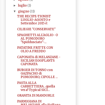
luglio
(1)
►
giugno
(11)
▼
THE RECIPE-TIONIST
LUGLIO-AGOSTO e
Settembre 2015 è:
CILIEGIE "CONSERVATE"
SPAGHETTI ALL'AGLIO- O
AL POMODORO
"Spiddusciato"-...
PATATINE FRITTE CON
OLIO A FREDDO
CAPONATA di MELANZANE -
SICILIAN EGGPLANTS
CAPONATA
BURGER DI TONNO con
GAZPACHO di
POMODORO, CIPOLLE ...
PASTA ALLA
CARRETTIERA...quella
vera! Typical SICI...
GRANITA DI MANDORLE
PARMIGIANA DI
MELANZANE alla Siciliana