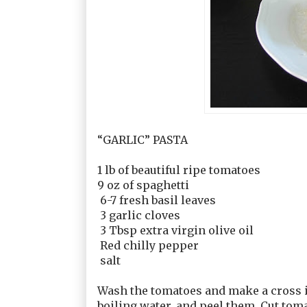
“GARLIC” PASTA
1 lb of beautiful ripe tomatoes
9 oz of spaghetti
6-7 fresh basil leaves
3 garlic cloves
3 Tbsp extra virgin olive oil
Red chilly pepper
salt
Wash the tomatoes and make a cross in
boiling water, and peel them. Cut to