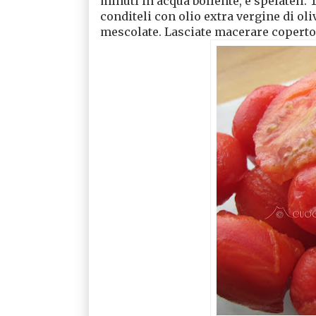
minuti in acqua bollente, e spelateli. T
conditeli con olio extra vergine di oliv
mescolate. Lasciate macerare coperto 