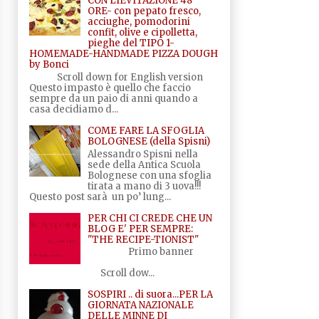
CON LIEVITAZIONE 48
ORE- con pepato fresco,
acciughe, pomodorini
confit, olive e cipolletta,
pieghe del TIPO 1-
HOMEMADE-HANDMADE PIZZA DOUGH
by Bonci
Scroll down for English version
Questo impasto è quello che faccio
sempre da un paio di anni quando a
casa decidiamo d...
COME FARE LA SFOGLIA
BOLOGNESE (della Spisni)
Alessandro Spisni nella
sede della Antica Scuola
Bolognese con una sfoglia
tirata a mano di 3 uova!!!
Questo post sarà un po’ lung...
PER CHI CI CREDE CHE UN
BLOG E' PER SEMPRE:
"THE RECIPE-TIONIST"
Primo banner
Scroll dow...
SOSPIRI .. di suora...PER LA
GIORNATA NAZIONALE
DELLE MINNE DI