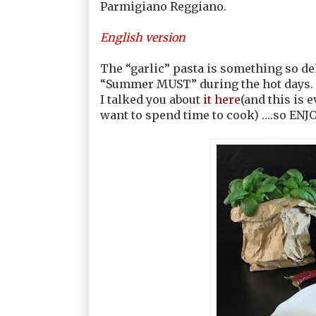
Parmigiano Reggiano.
English version
The “garlic” pasta is something so del
“Summer MUST” during the hot days.
I talked you about
it here
(and this is 
want to spend time to cook) ….so ENJOY