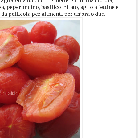
agliateli a tocchetti e metteteli in una ciotola,
a, peperoncino, basilico tritato, aglio a fettine e
da pellicola per alimenti per un’ora o due.