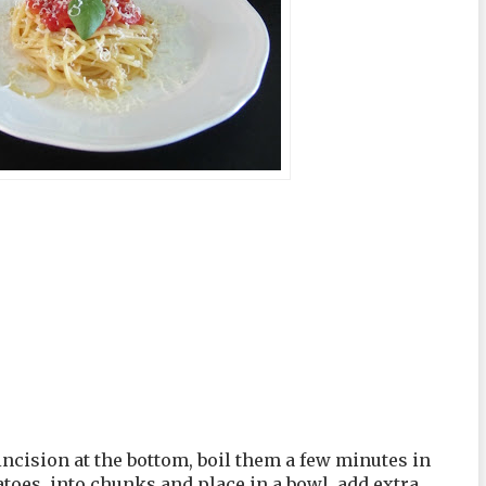
cision at the bottom, boil them a few minutes in
matoes
into chunks and place in a bowl, add extra