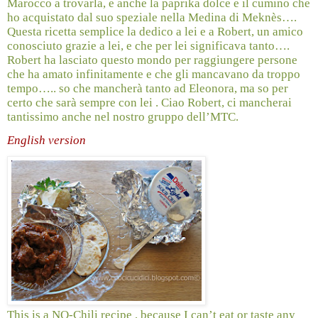
Marocco a trovarla, e anche la paprika dolce e il cumino che
ho acquistato dal suo speziale nella Medina di Meknès….
Questa ricetta semplice la dedico a lei e a Robert, un amico
conosciuto grazie a lei, e che per lei significava tanto….
Robert ha lasciato questo mondo per raggiungere persone
che ha amato infinitamente e che gli mancavano da troppo
tempo….. so che mancherà tanto ad Eleonora, ma so per
certo che sarà sempre con lei . Ciao Robert, ci mancherai
tantissimo anche nel nostro gruppo dell’MTC.
English version
This is a NO-Chili recipe , because I can’t eat or taste any