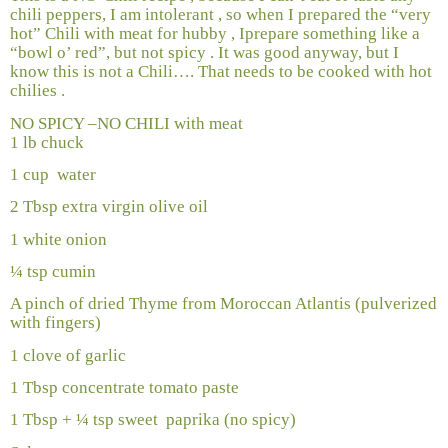
chili peppers, I am intolerant , so when I prepared the “very
hot” Chili with meat for hubby , Iprepare something like a
“bowl o’ red”, but not spicy . It was good anyway, but I
know this is not a Chili…. That needs to be cooked with hot
chilies .
NO SPICY –NO CHILI with meat
1 lb chuck
1 cup
water
2 Tbsp extra virgin olive oil
1 white onion
¼ tsp cumin
A pinch of dried Thyme from Moroccan Atlantis (pulverized
with fingers)
1 clove of garlic
1 Tbsp concentrate tomato paste
1 Tbsp + ¼ tsp sweet
paprika (no spicy)