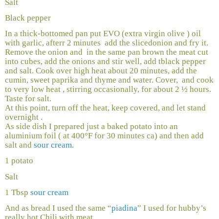
Salt
Black pepper
In a thick-bottomed pan put EVO (extra virgin olive ) oil
with garlic, afterr 2 minutes
add the sliced ​​onion and fry it.
Remove the onion and
in the same pan brown the meat cut
into cubes, add the onions and stir well, add tblack pepper
and salt. Cook over high heat about 20 minutes, add the
cumin, sweet paprika and thyme and water. Cover,
and cook
to very low heat , stirring occasionally, for about 2 ½ hours.
Taste for salt.
At this point, turn off the heat, keep covered, and let stand
overnight .
As side dish I prepared just a baked potato into an
aluminium foil ( at 400°F for 30 minutes ca) and then add
salt and
sour cream.
1 potato
Salt
1 Tbsp
sour cream
And as bread I used the same “
piadina
” I used for hubby’s
really hot Chili with meat.