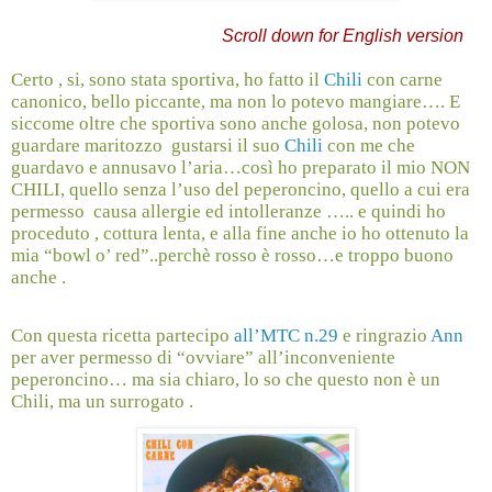
Scroll down for English version
Certo , si, sono stata sportiva, ho fatto il
Chili
con carne
canonico, bello piccante, ma non lo potevo mangiare…. E
siccome oltre che sportiva sono anche golosa, non potevo
guardare maritozzo
gustarsi il suo
Chili
con me che
guardavo e annusavo l’aria…così ho preparato il mio NON
CHILI, quello senza l’uso del peperoncino, quello a cui era
permesso
causa allergie ed intolleranze ….. e quindi ho
proceduto , cottura lenta, e alla fine anche io ho ottenuto la
mia “bowl o’ red”..perchè rosso è rosso…e troppo buono
anche .
Con questa ricetta partecipo
all’MTC n.29
e ringrazio
Ann
per aver permesso di “ovviare” all’inconveniente
peperoncino… ma sia chiaro, lo so che questo non è un
Chili, ma un surrogato .