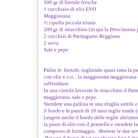
500 gr di bietole fresche
1 cucchiaio di olio EVO
Maggiorana
½ cipolla piccola tritata
200 gr di stracchino (io qui la Prescinseua 
2 cucchiai di Parmigiano Reggiano
2 uova
Sale e pepe
Pulite le bietole, togliendo quasi tutta la p
con olio e.v.o. , la maggiorana maggiorana e
raffreddare.
In una ciotola lavorate lo stracchino il P
maggiorana, sale e pepe.
Stendete una pallina in una sfoglia sottile
il fondo e le pareti di 10 mini teglie tond
(ungete anche il bordo delle teglie altrimen
la pasta di olio con il pennello e stendete l
composto di formaggio. Sbattete le due uov
Poi con il dorso di un cucchiaino fate 1 in