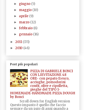
giugno
(5)
►
maggio
(10)
►
aprile
(9)
►
marzo
(12)
►
febbraio
(6)
►
gennaio
(16)
►
2011
(171)
►
2010
(46)
►
Post più popolari
PIZZA DI GABRIELE BONCI
CON LIEVITAZIONE 48
ORE- con pepato fresco,
acciughe, pomodorini
confit, olive e cipolletta,
pieghe del TIPO 1-
HOMEMADE-HANDMADE PIZZA DOUGH
by Bonci
Scroll down for English version
Questo impasto è quello che faccio
sempre da un paio di anni quando a