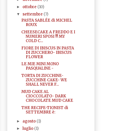
ottobre
(10)
►
settembre
(7)
▼
PASTA SABLÉE di MICHEL
ROUX
CHEESECAKE A FREDDO E I
NUMERI SPOSI !!! MY
COLD C...
FIORE DI IBISCUS IN PASTA
DI ZUCCHERO- IBISCUS
FLOWER
LE MIE MINI MONO
PASQUALINE -
TORTA DI ZUCCHINE-
ZUCCHINE CAKE- WE
SHALL NEVER F...
MUD CAKE AL
CIOCCOLATO- DARK
CHOCOLATE MUD CAKE
THE RECIPE-TIONIST di
SETTEMBRE è:
agosto
(1)
►
luglio
(1)
►