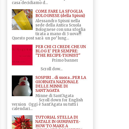
casa decidiamo d...
COME FARE LA SFOGLIA
BOLOGNESE (della Spisni)
Alessandro Spisni nella
sede della Antica Scuola
Bolognese con una sfoglia
tirata a mano di 3 uova!!!
Questo post sarà un po’ lung...
PER CHI CI CREDE CHE UN
BLOG E' PER SEMPRE:
"THE RECIPE-TIONIST"
Primo banner
Scroll dow...
SOSPIRI .. di suora...PER LA
GIORNATA NAZIONALE
DELLE MINNE DI
SANT'AGATA
Minne di Sant'Agata
Scroll down for English
version Oggi è Sant'Agata su tutti i
calendari...
TUTORIAL STELLA DI
NATALE IN GUMPASTE-
HOW TO MAKE A