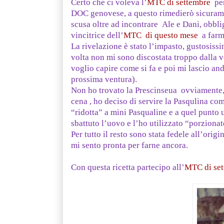
Certo che ci voleva l’
MTC di settembre
pe
DOC genovese, a questo rimedierò sicurame
scusa oltre ad incontrare Ale e Dani, obbl
vincitrice dell’
MTC di questo mese
a far
La rivelazione è stato l’impasto, gustosiss
volta non mi sono discostata troppo dalla v
voglio capire come si fa e poi mi lascio and
prossima ventura).
Non ho trovato la Prescinseua ovviamente, 
cena , ho deciso di servire la Pasqulina com
“ridotta” a mini Pasqualine e a quel punto 
sbattuto l’uovo e l’ho utilizzato “porzionat
Per tutto il resto sono stata fedele all’orig
mi sento pronta per farne ancora.
Con questa ricetta partecipo all’
MTC di set