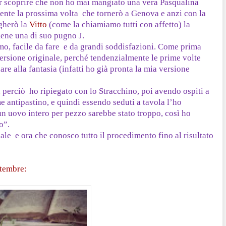
r scoprire che non ho mai mangiato una vera Pasqualina
nte la prossima volta che tornerò a Genova e anzi con la
igherò la
Vitto
(come la chiamiamo tutti con affetto) la
mene una di suo pugno
J
.
imo, facile da fare e da grandi soddisfazioni. Come prima
ersione originale, perché tendenzialmente le prime volte
are alla fantasia (infatti ho già pronta la mia versione
perciò ho ripiegato con lo Stracchino, poi avendo ospiti a
e antipastino, e quindi essendo seduti a tavola l’ho
un uovo intero per pezzo sarebbe stato troppo, così ho
o”.
inale e ora che conosco tutto il procedimento fino al risultato
tembre: