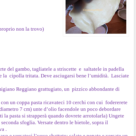
proprio non la trovo)
arte del gambo, tagliatele a striscette e saltatele in padella
 la cipolla tritata. Deve asciugarsi bene l’umidità. Lasciate
armigiano Reggiano grattugiato, un pizzico abbondante di
 e con un coppa pasta ricavateci 10 cerchi con cui fodererete
e (diametro 7 cm) unte d’olio facendole un poco debordare
ti la pasta si strapperà quando dovrete arrotolarla) Ungete
a seconda sfoglia. Versate dentro le bietole, sopra il
a .
cavo e versateci l’uovo sbattuto; salate e pepate e versate un