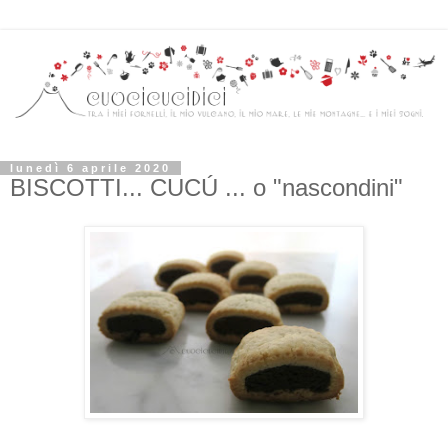
lunedì 6 aprile 2020
BISCOTTI... CUCÚ ... o "nascondini"