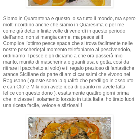
Siamo in Quarantena e questo lo sa tutto il mondo, ma spero
molti ricordino anche che siamo in Quaresima e per me
come già detto infinite volte di venerdì in questo periodo
dell'anno, non si mangia carne, ma pesce si!!!
Complice l'ottimo pesce spada che si trova facilmente nelle
nostre pescherie(al momento telefoniamo al pescivendolo,
ordiniamo il pesce e gli diciamo a che ora passerà mio
marito, munito di mascherina e guanti usa e getta, così da
ritirare il pacchetto al volo) e il regalo prezioso di fantastiche
arance Siciliane da parte di amici carissimi che vivono nel
Ragusano ( queste sono la qualità che prediligo in assoluto
e cari Clo' e Miki non avete idea di quanto mi avete fatta
felice con questo dono ), esattamente quattro giorni prima
che iniziasse l'isolamento forzato in tutta Italia, ho tirato fuori
una ricetta facile, veloce e sfiziosa!!!