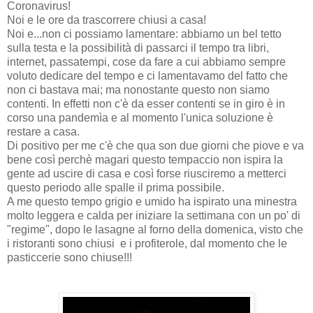
Coronavirus!
Noi e le ore da trascorrere chiusi a casa!
Noi e...non ci possiamo lamentare: abbiamo un bel tetto
sulla testa e la possibilità di passarci il tempo tra libri,
internet, passatempi, cose da fare a cui abbiamo sempre
voluto dedicare del tempo e ci lamentavamo del fatto che
non ci bastava mai; ma nonostante questo non siamo
contenti. In effetti non c'è da esser contenti se in giro è in
corso una pandemìa e al momento l'unica soluzione è
restare a casa.
Di positivo per me c'è che qua son due giorni che piove e va
bene così perchè magari questo tempaccio non ispira la
gente ad uscire di casa e così forse riusciremo a metterci
questo periodo alle spalle il prima possibile.
A me questo tempo grigio e umido ha ispirato una minestra
molto leggera e calda per iniziare la settimana con un po' di
"regime", dopo le lasagne al forno della domenica, visto che
i ristoranti sono chiusi e i profiterole, dal momento che le
pasticcerie sono chiuse!!!