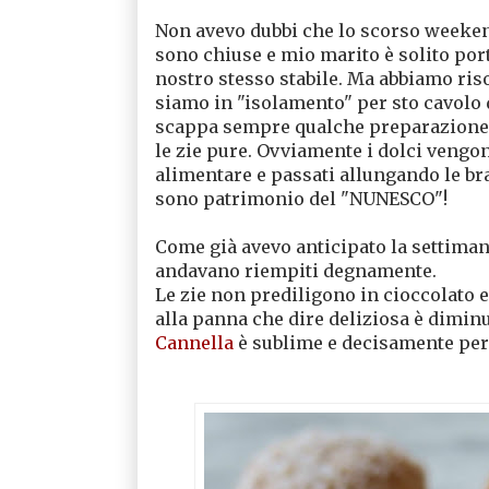
Non avevo dubbi che lo scorso weekend
sono chiuse e mio marito è solito port
nostro stesso stabile. Ma abbiamo ris
siamo in "isolamento" per sto cavolo d
scappa sempre qualche preparazione d
le zie pure. Ovviamente i dolci vengono
alimentare e passati allungando le bra
sono patrimonio del "NUNESCO"!
Come già avevo anticipato la settima
andavano riempiti degnamente.
Le zie non prediligono in cioccolato e
alla panna che dire deliziosa è diminu
Cannella
è sublime e decisamente perf