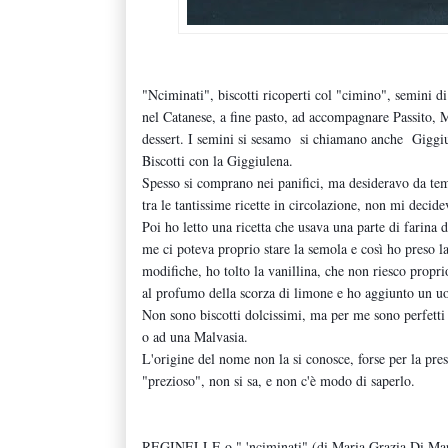
"Nciminati", biscotti ricoperti col "cimino", semini d
nel Catanese, a fine pasto, ad accompagnare Passito, 
dessert. I semini si sesamo si chiamano anche Giggiul
Biscotti con la Giggiulena.
Spesso si comprano nei panifici, ma desideravo da temp
tra le tantissime ricette in circolazione, non mi decid
Poi ho letto una ricetta che usava una parte di farina 
me ci poteva proprio stare la semola e così ho preso la
modifiche, ho tolto la vanillina, che non riesco proprio
al profumo della scorza di limone e ho aggiunto un uov
Non sono biscotti dolcissimi, ma per me sono perfetti 
o ad una Malvasia.
L'origine del nome non la si conosce, forse per la pres
"prezioso", non si sa, e non c'è modo di saperlo.
REGINELLE o " 'nciminati" (di Maria Grazia Di Ma