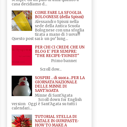
casa decidiamo d...
COME FARE LA SFOGLIA
BOLOGNESE (della Spisni)
Alessandro Spisni nella
sede della Antica Scuola
Bolognese con una sfoglia
tirata a mano di 3 uova!!!
Questo post sarà un po’ lung...
PER CHI CI CREDE CHE UN
BLOG E' PER SEMPRE:
"THE RECIPE-TIONIST"
Primo banner
Scroll dow...
SOSPIRI .. di suora...PER LA
GIORNATA NAZIONALE
DELLE MINNE DI
SANT'AGATA
Minne di Sant'Agata
Scroll down for English
version Oggi è Sant'Agata su tutti i
calendari...
TUTORIAL STELLA DI
NATALE IN GUMPASTE-
HOW TO MAKE A