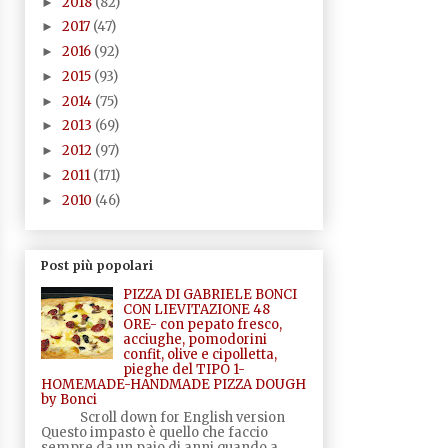
2018
(82)
►
2017
(47)
►
2016
(92)
►
2015
(93)
►
2014
(75)
►
2013
(69)
►
2012
(97)
►
2011
(171)
►
2010
(46)
►
Post più popolari
PIZZA DI GABRIELE BONCI
CON LIEVITAZIONE 48
ORE- con pepato fresco,
acciughe, pomodorini
confit, olive e cipolletta,
pieghe del TIPO 1-
HOMEMADE-HANDMADE PIZZA DOUGH
by Bonci
Scroll down for English version
Questo impasto è quello che faccio
sempre da un paio di anni quando a