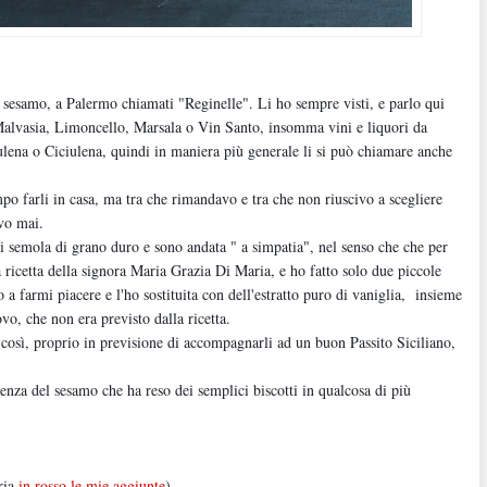
i sesamo, a Palermo chiamati "Reginelle". Li ho sempre visti, e parlo qui
Malvasia, Limoncello, Marsala o Vin Santo, insomma vini e liquori da
ena o Ciciulena, quindi in maniera più generale li si può chiamare anche
o farli in casa, ma tra che rimandavo e tra che non riuscivo a scegliere
evo mai.
di semola di grano duro e sono andata " a simpatia", nel senso che che per
 ricetta della signora Maria Grazia Di Maria, e ho fatto solo due piccole
 a farmi piacere e l'ho sostituita con dell'estratto puro di vaniglia, insieme
o, che non era previsto dalla ricetta.
così, proprio in previsione di accompagnarli ad un buon Passito Siciliano,
enza del sesamo che ha reso dei semplici biscotti in qualcosa di più
ria
in rosso le mie aggiunte
)