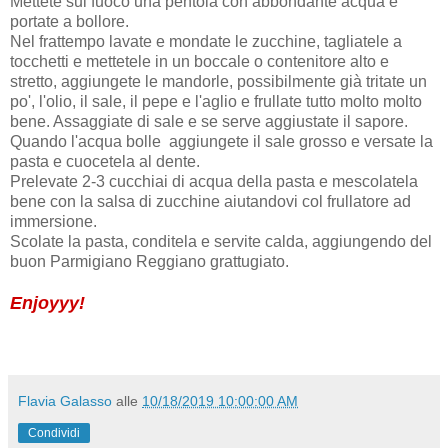
Mettete sul fuoco una pentola con abbondante acqua e
portate a bollore.
Nel frattempo lavate e mondate le zucchine, tagliatele a
tocchetti e mettetele in un boccale o contenitore alto e
stretto, aggiungete le mandorle, possibilmente già tritate un
po', l'olio, il sale, il pepe e l'aglio e frullate tutto molto molto
bene. Assaggiate di sale e se serve aggiustate il sapore.
Quando l'acqua bolle aggiungete il sale grosso e versate la
pasta e cuocetela al dente.
Prelevate 2-3 cucchiai di acqua della pasta e mescolatela
bene con la salsa di zucchine aiutandovi col frullatore ad
immersione.
Scolate la pasta, conditela e servite calda, aggiungendo del
buon Parmigiano Reggiano grattugiato.
Enjoyyy!
Flavia Galasso
alle
10/18/2019 10:00:00 AM
Condividi