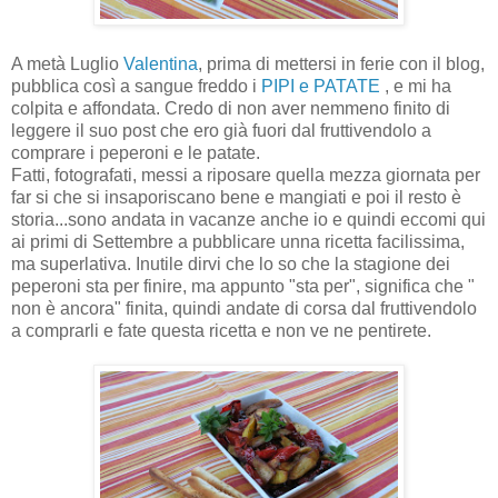
A metà Luglio
Valentina
, prima di mettersi in ferie con il blog,
pubblica così a sangue freddo i
PIPI e PATATE
, e mi ha
colpita e affondata. Credo di non aver nemmeno finito di
leggere il suo post che ero già fuori dal fruttivendolo a
comprare i peperoni e le patate.
Fatti, fotografati, messi a riposare quella mezza giornata per
far si che si insaporiscano bene e mangiati e poi il resto è
storia...sono andata in vacanze anche io e quindi eccomi qui
ai primi di Settembre a pubblicare unna ricetta facilissima,
ma superlativa. Inutile dirvi che lo so che la stagione dei
peperoni sta per finire, ma appunto "sta per", significa che "
non è ancora" finita, quindi andate di corsa dal fruttivendolo
a comprarli e fate questa ricetta e non ve ne pentirete.