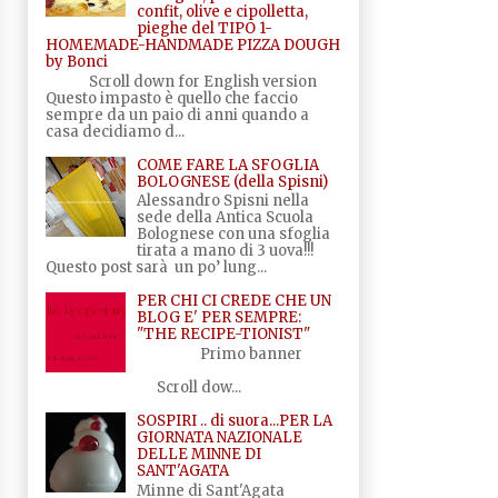
confit, olive e cipolletta,
pieghe del TIPO 1-
HOMEMADE-HANDMADE PIZZA DOUGH
by Bonci
Scroll down for English version
Questo impasto è quello che faccio
sempre da un paio di anni quando a
casa decidiamo d...
COME FARE LA SFOGLIA
BOLOGNESE (della Spisni)
Alessandro Spisni nella
sede della Antica Scuola
Bolognese con una sfoglia
tirata a mano di 3 uova!!!
Questo post sarà un po’ lung...
PER CHI CI CREDE CHE UN
BLOG E' PER SEMPRE:
"THE RECIPE-TIONIST"
Primo banner
Scroll dow...
SOSPIRI .. di suora...PER LA
GIORNATA NAZIONALE
DELLE MINNE DI
SANT'AGATA
Minne di Sant'Agata