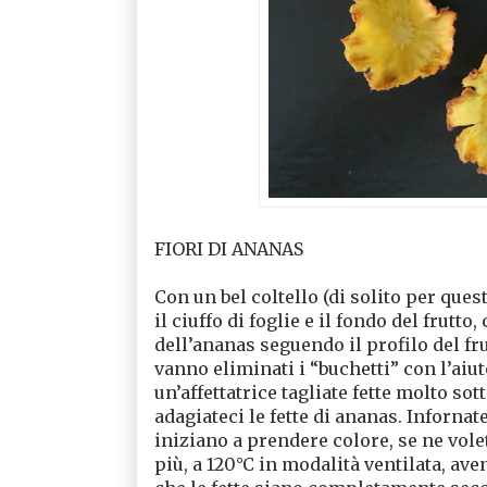
FIORI DI ANANAS
Con un bel coltello (di solito per ques
il ciuffo di foglie e il fondo del frutto
dell’ananas seguendo il profilo del fr
vanno eliminati i “buchetti” con l’aiu
un’affettatrice tagliate fette molto sot
adagiateci le fette di ananas. Inforna
iniziano a prendere colore, se ne vole
più, a 120°C in modalità ventilata, ave