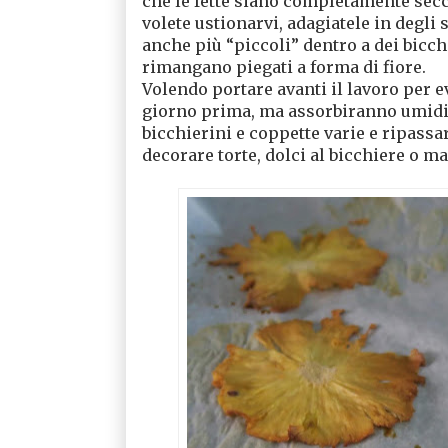
che le fette siano completamente secc
volete ustionarvi, adagiatele in degli
anche più “piccoli” dentro a dei bicc
rimangano piegati a forma di fiore.
Volendo portare avanti il lavoro per ev
giorno prima, ma assorbiranno umidità,
bicchierini e coppette varie e ripassar
decorare torte, dolci al bicchiere o m