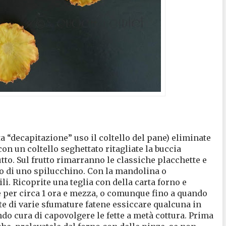
ta “decapitazione” uso il coltello del pane) eliminate
, con un coltello seghettato ritagliate la buccia
utto. Sul frutto rimarranno le classiche placchette e
to di uno spilucchino. Con la mandolina o
tili. Ricoprite una teglia con della carta forno e
te per circa 1 ora e mezza, o comunque fino a quando
te di varie sfumature fatene essiccare qualcuna in
ndo cura di capovolgere le fette a metà cottura. Prima