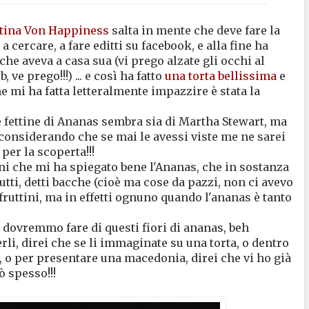
tina Von Happiness
salta in mente che deve fare la
 cercare, a fare editti su facebook, e alla fine ha
che aveva a casa sua (vi prego alzate gli occhi al
 ve prego!!!) ... e così ha fatto
una torta bellissima
e
 mi ha fatta letteralmente impazzire è stata la
le fettine di Ananas sembra sia di Martha Stewart, ma
 considerando che se mai le avessi viste me ne sarei
a
per la scoperta!!!
i che mi ha spiegato bene l'Ananas, che in sostanza
utti, detti bacche (cioè ma cose da pazzi, non ci avevo
fruttini, ma in effetti ognuno quando l'ananas è tanto
 dovremmo fare di questi fiori di ananas, beh
li, direi che se li immaginate su una torta, o dentro
o per presentare una macedonia, direi che vi ho già
rò spesso!!!