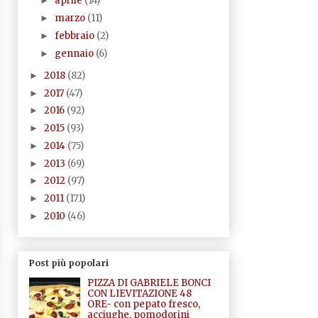
aprile
(14)
►
marzo
(11)
►
febbraio
(2)
►
gennaio
(6)
►
2018
(82)
►
2017
(47)
►
2016
(92)
►
2015
(93)
►
2014
(75)
►
2013
(69)
►
2012
(97)
►
2011
(171)
►
2010
(46)
►
Post più popolari
PIZZA DI GABRIELE BONCI
CON LIEVITAZIONE 48
ORE- con pepato fresco,
acciughe, pomodorini