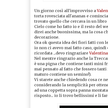
Un giorno così all'improvviso a
Valen
torta rovesciata all'ananas e comincia a
trovato quello che cercava in un libro 
Cielo come ho fatto io e il resto del web,
direi anche buonissima, ma la cosa che
decorazione.
Ora ok questa idea dei fiori fatti con 
io non ci avevo mai fatto caso, quindi
ricordata ...devo ringraziare
Valentin
Nel mentre ringrazio anche la Treccan
è una pigna che contiene tanti mini fr
mai pensato al fatto che fossero tanti 
maturo contiene un semino!).
Vi starete anche chiedendo cosa ce ne
considerando la semplicità per ottener
ad una coppetta sopra panna montata, 
risposto... io li trovo bellissimi e li fa