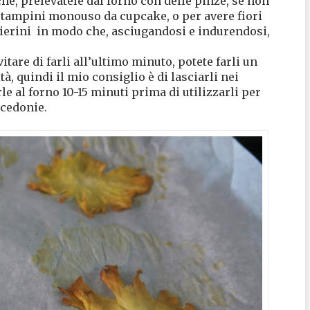
he, prelevatele dal forno con delle pinze, se non
 stampini monouso da cupcake, o per avere fiori
hierini in modo che, asciugandosi e indurendosi,
itare di farli all’ultimo minuto, potete farli un
 quindi il mio consiglio è di lasciarli nei
le al forno 10-15 minuti prima di utilizzarli per
acedonie.