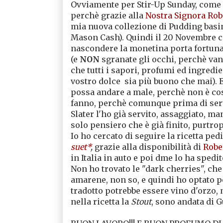
Ovviamente per Stir-Up Sunday, come
perchè grazie alla
Nostra Signora Rob
mia nuova collezione di Pudding basin 
Mason Cash). Quindi il 20 Novembre ci
nascondere la monetina porta fortuna e
(e
NON
sgranate gli occhi, perchè van
che tutti i sapori, profumi ed ingredie
vostro dolce sia più buono che mai). 
possa andare a male, perchè non è cos
fanno, perchè comunque prima di servi
Slater l'ho già servito, assaggiato, man
solo pensiero che è già finito, purtro
Io ho cercato di seguire la ricetta pe
suet*
,
grazie alla disponibilità di
Robe
in Italia in auto e poi dme lo ha spedit
Non ho trovato le "dark cherries", che
amarene, non so, e quindi ho optato pe
tradotto potrebbe essere vino d'orzo, 
nella ricetta la
Stout
, sono andata di 