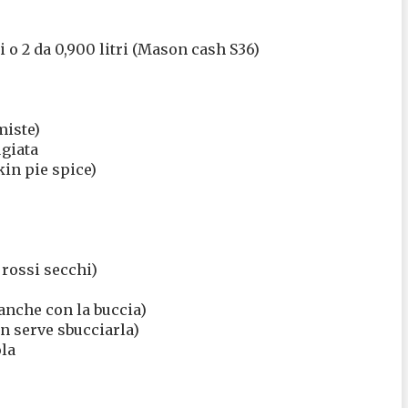
i o 2 da 0,900 litri (Mason cash S36)
miste)
ugiata
in pie spice)
 rossi secchi)
anche con la buccia)
on serve sbucciarla)
ola