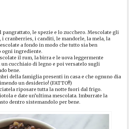
il pangrattato, le spezie e lo zucchero. Mescolate gli
i cranberries, i canditi, le mandorle, la mela, la
escolate a fondo in modo che tutto sia ben
o ogni ingrediente.
scolate il rum, la birra e le uova leggermente
 un cucchiaio di legno e poi versatelo sugli
ndo bene.
mbri della famiglia presenti in casa e che ognuno dia
rimendo un desiderio! (FATTO!!)
iatela riposare tutta la notte fuori dal frigo.
ciotola e date un’ultima mescolata. Imburrate la
pasto dentro sistemandolo per bene.