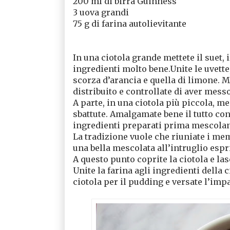
200 ml di birra Guinness
3 uova grandi
75 g di farina autolievitante
In una ciotola grande mettete il suet, 
ingredienti molto bene.Unite le uvette, 
scorza d’arancia e quella di limone. M
distribuito e controllate di aver mess
A parte, in una ciotola più piccola, me
sbattute. Amalgamate bene il tutto con
ingredienti preparati prima mescola
La tradizione vuole che riuniate i me
una bella mescolata all’intruglio esp
A questo punto coprite la ciotola e lasc
Unite la farina agli ingredienti della 
ciotola per il pudding e versate l’im