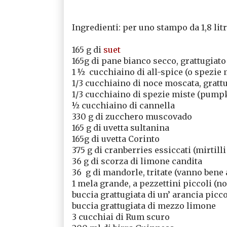
Ingredienti: per uno stampo da 1,8 litr
165 g di
suet
165g di pane bianco secco, grattugiato
1 ½ cucchiaino di all-spice (o spezie 
1/3 cucchiaino di noce moscata, gratt
1/3 cucchiaino di spezie miste (pumpk
½ cucchiaino di cannella
330 g di zucchero muscovado
165 g di uvetta sultanina
165g di uvetta Corinto
375 g di cranberries essiccati (mirtilli
36 g di scorza di limone candita
36 g di mandorle, tritate (vanno bene 
1 mela grande, a pezzettini piccoli (n
buccia grattugiata di un’ arancia picc
buccia grattugiata di mezzo limone
3 cucchiai di Rum scuro