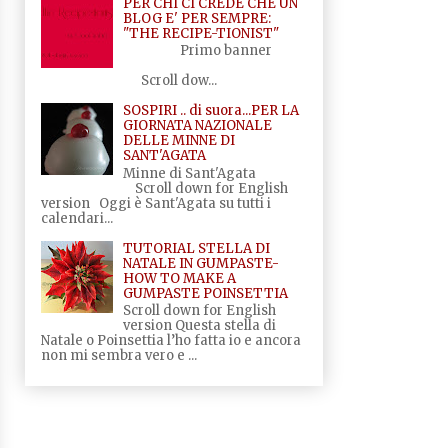
PER CHI CI CREDE CHE UN
BLOG E' PER SEMPRE:
"THE RECIPE-TIONIST"
Primo banner
Scroll dow...
SOSPIRI .. di suora...PER LA
GIORNATA NAZIONALE
DELLE MINNE DI
SANT'AGATA
Minne di Sant'Agata
Scroll down for English
version Oggi è Sant'Agata su tutti i
calendari...
TUTORIAL STELLA DI
NATALE IN GUMPASTE-
HOW TO MAKE A
GUMPASTE POINSETTIA
Scroll down for English
version Questa stella di
Natale o Poinsettia l’ho fatta io e ancora
non mi sembra vero e ...