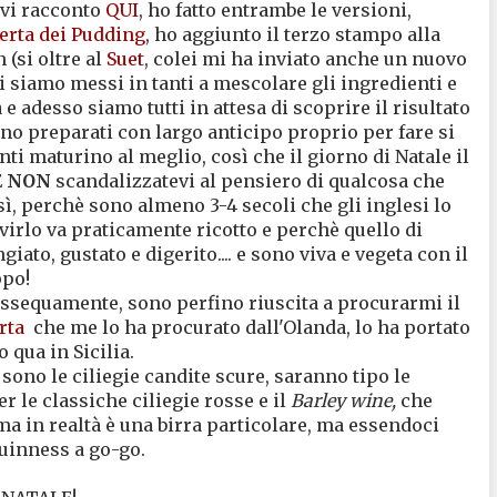
 vi racconto
QUI
, ho fatto entrambe le versioni,
erta dei Pudding
, ho aggiunto il terzo stampo alla
(si oltre al
Suet
, colei mi ha inviato anche un nuovo
 siamo messi in tanti a mescolare gli ingredienti e
 adesso siamo tutti in attesa di scoprire il risultato
no preparati con largo anticipo proprio per fare si
nti maturino al meglio, così che il giorno di Natale il
E
NON
scandalizzatevi al pensiero di qualcosa che
ì, perchè sono almeno 3-4 secoli che gli inglesi lo
rlo va praticamente ricotto e perchè quello di
giato, gustato e digerito.... e sono viva e vegeta con il
ppo!
dissequamente, sono perfino riuscita a procurarmi il
rta
che me lo ha procurato dall'Olanda, lo ha portato
o qua in Sicilia.
 sono le ciliegie candite scure, saranno tipo le
r le classiche ciliegie rosse e il
Barley wine,
che
ma in realtà è una birra particolare, ma essendoci
Guinness a go-go.