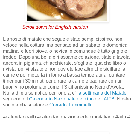
Scroll down for English version
L’arrosto di maiale che segue è stato semplicissimo, non
veloce nella cottura, ma pensate ad un sabato, o domenica
mattina, e fuori piove, o nevica, o comunque è tutto grigio e
freddo. Dopo una bella e rilassante colazione, state a tavola
ancora in pigiama, chiacchierate, sfogliate
qualche libro o
rivista, poi vi alzate e non dovrete fare altro che sigillare la
carne e poi metterla in forno a bassa temperatura, puntare il
timer ogni 30 minuti per girare la carne e bagnare con un
buon vino profumato come il Sicilianissimo Nero d’Avola.
Nulla di più semplice per “onorare”
la settimana del Maiale
seguendo il
Calendario Nazionale del cibo
dell’
AIFB
. Nostro
socio ambasciatore è
Corrado Tumminelli
.
#calendarioaifb #calendarionazionaledelciboitaliano #aifb #