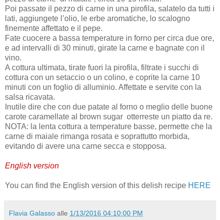
Poi passate il pezzo di carne in una pirofila, salatelo da tutti i
lati, aggiungete l’olio, le erbe aromatiche, lo scalogno
finemente affettato e il pepe.
Fate cuocere a bassa temperature in forno per circa due ore,
e ad intervalli di 30 minuti, girate la carne e bagnate con il
vino.
A cottura ultimata, tirate fuori la pirofila, filtrate i succhi di
cottura con un setaccio o un colino, e coprite la carne 10
minuti con un foglio di alluminio. Affettate e servite con la
salsa ricavata.
Inutile dire che con due patate al forno o meglio delle buone
carote caramellate al brown sugar
otterreste un piatto da re.
NOTA: la lenta cottura a temperature basse, permette che la
carne di maiale rimanga rosata e soprattutto morbida,
evitando di avere una carne secca e stopposa.
English version
You can find the English version of this delish recipe
HERE
Flavia Galasso
alle
1/13/2016 04:10:00 PM