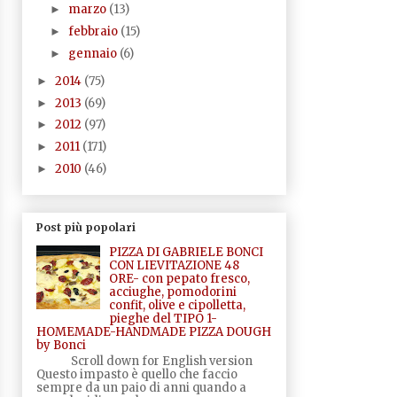
marzo
(13)
►
febbraio
(15)
►
gennaio
(6)
►
2014
(75)
►
2013
(69)
►
2012
(97)
►
2011
(171)
►
2010
(46)
►
Post più popolari
PIZZA DI GABRIELE BONCI
CON LIEVITAZIONE 48
ORE- con pepato fresco,
acciughe, pomodorini
confit, olive e cipolletta,
pieghe del TIPO 1-
HOMEMADE-HANDMADE PIZZA DOUGH
by Bonci
Scroll down for English version
Questo impasto è quello che faccio
sempre da un paio di anni quando a