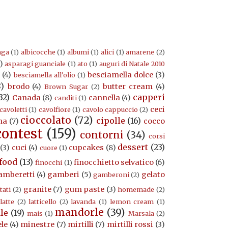
nga
(1)
albicocche
(1)
albumi
(1)
alici
(1)
amarene
(2)
)
asparagi guanciale
(1)
ato
(1)
auguri di Natale 2010
a
(4)
besciamella dolce
(3)
besciamella all'olio
(1)
8)
brodo
(4)
butter cream
(4)
Brown Sugar
(2)
32)
capperi
Canada
(8)
cannella
(4)
canditi
(1)
ceci
cavoletti
(1)
cavolfiore
(1)
cavolo cappuccio
(2)
cioccolato
(72)
cipolle
(16)
na
(7)
cocco
contest
(159)
contorni
(34)
corsi
dessert
(23)
(3)
cuci
(4)
cupcakes
(8)
cuore
(1)
food
(13)
finocchietto selvatico
(6)
finocchi
(1)
amberetti
(4)
gamberi
(5)
gelato
gamberoni
(2)
granite
(7)
gum paste
(3)
tati
(2)
homemade
(2)
latte
(2)
latticello
(2)
lavanda
(1)
lemon cream
(1)
mandorle
(39)
le
(19)
mais
(1)
Marsala
(2)
le
(4)
minestre
(7)
mirtilli
(7)
mirtilli rossi
(3)