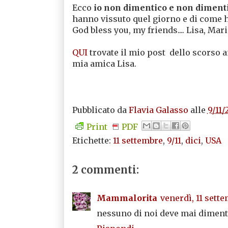
Ecco
io non dimentico e non diment
hanno vissuto quel giorno e di come 
God bless you, my friends.... Lisa, Mari
QUI
trovate il mio post dello scorso a
mia amica Lisa.
Pubblicato da
Flavia Galasso
alle
9/11/
Print
PDF
Etichette:
11 settembre
,
9/11
,
dici
,
USA
2 commenti:
Mammalorita
venerdì, 11 sette
nessuno di noi deve mai dimentic