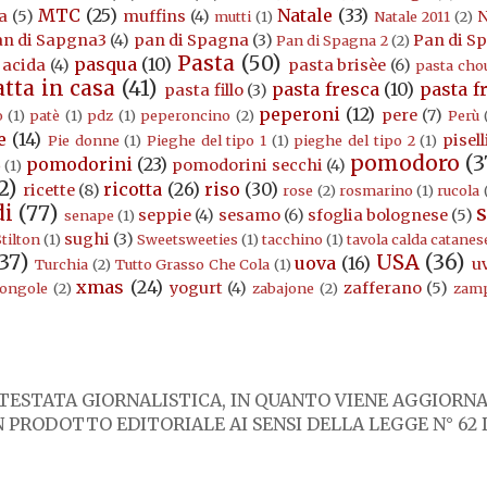
MTC
(25)
Natale
(33)
a
(5)
muffins
(4)
N
mutti
(1)
Natale 2011
(2)
an di Sapgna3
(4)
pan di Spagna
(3)
Pan di S
Pan di Spagna 2
(2)
Pasta
(50)
pasqua
(10)
 acida
(4)
pasta brisèe
(6)
pasta cho
atta in casa
(41)
pasta fresca
(10)
pasta f
pasta fillo
(3)
peperoni
(12)
pere
(7)
o
(1)
patè
(1)
pdz
(1)
peperoncino
(2)
Perù
e
(14)
pisell
Pie donne
(1)
Pieghe del tipo 1
(1)
pieghe del tipo 2
(1)
pomodoro
(3
pomodorini
(23)
pomodorini secchi
(4)
o
(1)
2)
ricotta
(26)
riso
(30)
ricette
(8)
rose
(2)
rosmarino
(1)
rucola
di
(77)
s
seppie
(4)
sesamo
(6)
sfoglia bolognese
(5)
senape
(1)
sughi
(3)
tilton
(1)
Sweetsweeties
(1)
tacchino
(1)
tavola calda catanes
37)
USA
(36)
uova
(16)
u
Turchia
(2)
Tutto Grasso Che Cola
(1)
xmas
(24)
yogurt
(4)
zafferano
(5)
ongole
(2)
zabajone
(2)
zam
ESTATA GIORNALISTICA, IN QUANTO VIENE AGGIORNAT
PRODOTTO EDITORIALE AI SENSI DELLA LEGGE N° 62 D