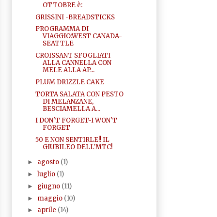
OTTOBRE è:
GRISSINI -BREADSTICKS
PROGRAMMA DI
VIAGGIO:WEST CANADA-
SEATTLE
CROISSANT SFOGLIATI
ALLA CANNELLA CON
MELE ALLA AP...
PLUM DRIZZLE CAKE
TORTA SALATA CON PESTO
DI MELANZANE,
BESCIAMELLA A...
I DON'T FORGET-I WON'T
FORGET
50 E NON SENTIRLE!! IL
GIUBILEO DELL'MTC!
agosto
(1)
►
luglio
(1)
►
giugno
(11)
►
maggio
(10)
►
aprile
(14)
►