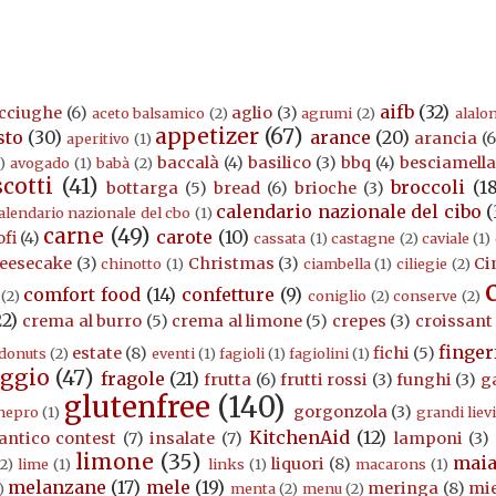
aifb
(32)
cciughe
(6)
aglio
(3)
aceto balsamico
(2)
agrumi
(2)
alalo
appetizer
(67)
sto
(30)
arance
(20)
arancia
(6
aperitivo
(1)
baccalà
(4)
basilico
(3)
bbq
(4)
besciamell
)
avogado
(1)
babà
(2)
scotti
(41)
broccoli
(1
bottarga
(5)
bread
(6)
brioche
(3)
calendario nazionale del cibo
(
alendario nazionale del cbo
(1)
carne
(49)
carote
(10)
ofi
(4)
cassata
(1)
castagne
(2)
caviale
(1)
eesecake
(3)
Christmas
(3)
Ci
chinotto
(1)
ciambella
(1)
ciliegie
(2)
comfort food
(14)
confetture
(9)
(2)
coniglio
(2)
conserve
(2)
22)
crema al burro
(5)
crema al limone
(5)
crepes
(3)
croissant
finger
estate
(8)
fichi
(5)
donuts
(2)
eventi
(1)
fagioli
(1)
fagiolini
(1)
ggio
(47)
fragole
(21)
frutta
(6)
frutti rossi
(3)
funghi
(3)
g
glutenfree
(140)
gorgonzola
(3)
nepro
(1)
grandi lievi
KitchenAid
(12)
antico contest
(7)
insalate
(7)
lamponi
(3)
limone
(35)
maia
liquori
(8)
(2)
lime
(1)
links
(1)
macarons
(1)
melanzane
(17)
mele
(19)
meringa
(8)
mie
)
menta
(2)
menu
(2)