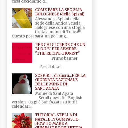
casa decidiamo d...
COME FARE LA SFOGLIA
BOLOGNESE (della Spisni)
Alessandro Spisni nella
sede della Antica Scuola
Bolognese con una sfoglia
tirata a mano di 3 uova!!!
Questo post sarà un po’ lung...
PER CHI CI CREDE CHE UN
BLOG E' PER SEMPRE:
"THE RECIPE-TIONIST"
Primo banner
Scroll dow...
SOSPIRI .. di suora...PER LA
GIORNATA NAZIONALE
DELLE MINNE DI
SANT'AGATA
Minne di Sant'Agata
Scroll down for English
version Oggi è Sant'Agata su tutti i
calendari...
TUTORIAL STELLA DI
NATALE IN GUMPASTE-
HOW TO MAKE A
GUMPASTE POINSETTIA