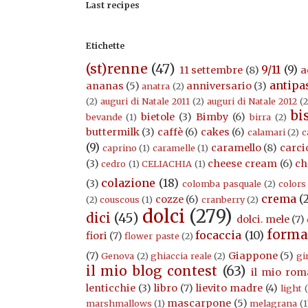
Last recipes
Etichette
(st)renne
(47)
9/11
(9)
11 settembre
(8)
a
antipa
ananas
(5)
anniversario
(3)
anatra
(2)
(2)
auguri di Natale 2011
(2)
auguri di Natale 2012
(2
bi
bietole
(3)
Bimby
(6)
bevande
(1)
birra
(2)
buttermilk
(3)
caffè
(6)
cakes
(6)
calamari
(2)
c
(9)
caramello
(8)
carci
caprino
(1)
caramelle
(1)
(3)
cheese cream
(6)
ch
cedro
(1)
CELIACHIA
(1)
colazione
(18)
(3)
colomba pasquale
(2)
colors
crema
(
cozze
(6)
(2)
couscous
(1)
cranberry
(2)
dolci
(279)
dici
(45)
dolci. mele
(7)
forma
focaccia
(10)
fiori
(7)
flower paste
(2)
(7)
Giappone
(5)
Genova
(2)
ghiaccia reale
(2)
gi
il mio blog contest
(63)
il mio rom
lenticchie
(3)
libro
(7)
lievito madre
(4)
light
mascarpone
(5)
marshmallows
(1)
melagrana
(1