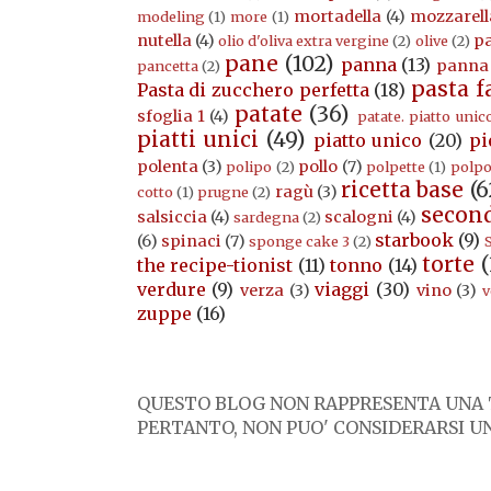
mortadella
(4)
mozzarell
modeling
(1)
more
(1)
nutella
(4)
p
olio d'oliva extra vergine
(2)
olive
(2)
pane
(102)
panna
(13)
panna
pancetta
(2)
pasta f
Pasta di zucchero perfetta
(18)
patate
(36)
sfoglia 1
(4)
patate. piatto unic
piatti unici
(49)
piatto unico
(20)
pi
polenta
(3)
pollo
(7)
polipo
(2)
polpette
(1)
polp
ricetta base
(6
ragù
(3)
cotto
(1)
prugne
(2)
secon
salsiccia
(4)
scalogni
(4)
sardegna
(2)
starbook
(9)
(6)
spinaci
(7)
sponge cake 3
(2)
S
torte
(
the recipe-tionist
(11)
tonno
(14)
verdure
(9)
viaggi
(30)
verza
(3)
vino
(3)
v
zuppe
(16)
QUESTO BLOG NON RAPPRESENTA UNA T
PERTANTO, NON PUO' CONSIDERARSI UN 