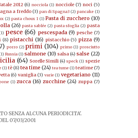
atale 2012
(6)
nocciole
(7)
noci
(5)
nocciola
(1)
pagna a freddo
(3)
pan di Spagna3
(2)
pancake
(1)
Pasta di zucchero
(10)
ux
(2)
pasta choux 1
(1)
rolla
(26)
pasta
pasta sablée
(2)
pasta sfoglia
(2)
pesce
(66)
pescespada
(9)
pesche
(7)
(1)
pistacchi
(16)
pizza
(9)
i
(8)
pistacchio
(5)
7)
primi
(104)
porro
(2)
primo
(1)
prosciutto
salmone
(10)
salse
(22)
salsa
(4)
(1)
Russia
(1)
icilia
(64)
Sorelle Simili
(4)
spezie
speck
(1)
tea time
(24)
tè
(8)
teatime
(7)
e
(1)
tea tume
(1)
vegetariano
(11)
vetta
(6)
vaniglia
(3)
varie
(1)
zucca
(16)
zucchine
(24)
zuppa
(7)
pone
(1)
O SENZA ALCUNA PERIODICITA'.
EL 07/03/2001