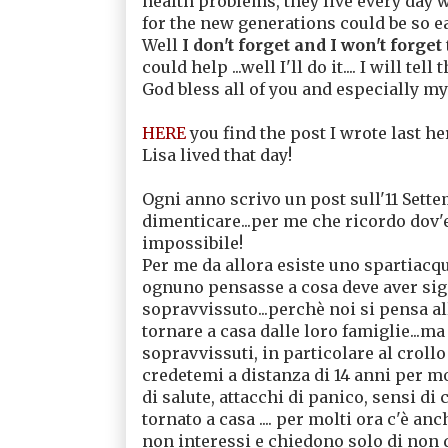
health problems, they live every day wi
for the new generations could be so ea
Well
I don't forget and I won't forget
could help ...well I'll do it.... I will te
God bless all of you and especially my
HERE
you find the post I wrote last h
Lisa lived that day!
Ogni anno scrivo un post sull'11 Set
dimenticare...per me che ricordo dov'e
impossibile!
Per me da allora esiste uno spartiacqua
ognuno pensasse a cosa deve aver signi
sopravvissuto...perchè noi si pensa all
tornare a casa dalle loro famiglie...ma
sopravvissuti, in particolare al croll
credetemi a distanza di 14 anni per mol
di salute, attacchi di panico, sensi di
tornato a casa .... per molti ora c'è a
non interessi e chiedono solo di non 