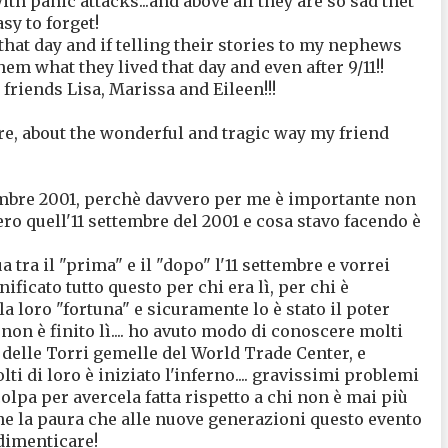
th panic attacks...and above all they are so sad thet
sy to forget!
that day and if telling their stories to my nephews
ll them what they lived that day and even after 9/11!!
 friends Lisa, Marissa and Eileen!!!
ere, about the wonderful and tragic way my friend
tembre 2001, perchè davvero per me è importante non
ro quell'11 settembre del 2001 e cosa stavo facendo è
 tra il "prima" e il "dopo" l'11 settembre e vorrei
ficato tutto questo per chi era lì, per chi è
a loro "fortuna" e sicuramente lo è stato il poter
 non è finito lì.... ho avuto modo di conoscere molti
o delle Torri gemelle del World Trade Center, e
ti di loro è iniziato l'inferno.... gravissimi problemi
 colpa per avercela fatta rispetto a chi non è mai più
nche la paura che alle nuove generazioni questo evento
dimenticare!