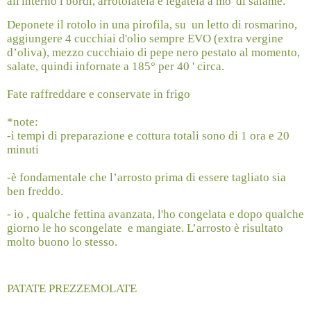
all'interno i bordi, arrotolatela e legatela a mo' di salame.
Deponete il rotolo in una pirofila, su
un letto di rosmarino,
aggiungere 4 cucchiai d'olio sempre EVO (extra vergine
d’oliva), mezzo cucchiaio di pepe nero pestato al momento,
salate, quindi infornate a 185° per 40 ' circa.
Fate raffreddare e conservate in frigo
*note:
-i tempi di preparazione e cottura totali sono di 1 ora e 20
minuti
-è fondamentale che l’arrosto prima di essere tagliato sia
ben freddo.
-
io , qualche fettina avanzata, l'ho congelata e dopo qualche
giorno le ho scongelate
e mangiate. L’arrosto è risultato
molto buono lo stesso.
PATATE PREZZEMOLATE