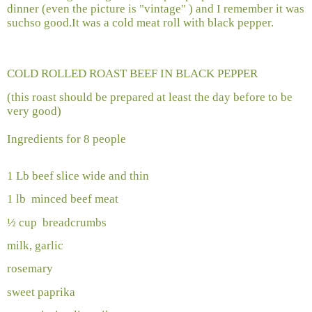
dinner (even the picture is "vintage" ) and I remember it was
suchso good.It was a cold meat roll with black pepper.
COLD ROLLED ROAST BEEF IN BLACK PEPPER
(this roast should be prepared at least the day before to be
very good)
Ingredients for 8 people
1 Lb beef slice wide and thin
1 lb
minced beef meat
½ cup
breadcrumbs
milk, garlic
rosemary
sweet paprika