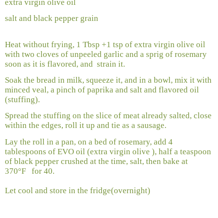
extra virgin olive oil
salt and black pepper grain
Heat without frying, 1 Tbsp +1 tsp of extra virgin olive oil
with two cloves of unpeeled garlic and a sprig of rosemary
soon as it is flavored, and
strain it.
Soak the bread in milk, squeeze it, and in a bowl, mix it with
minced veal, a pinch of paprika and salt and flavored oil
(stuffing).
Spread the stuffing on the slice of meat already salted, close
within the edges, roll it up and tie as a sausage.
Lay the roll in a pan, on a bed of rosemary, add 4
tablespoons of EVO oil (extra virgin olive ), half a teaspoon
of black pepper crushed at the time, salt, then bake at
370°F
for 40.
Let cool and store in the fridge(overnight)