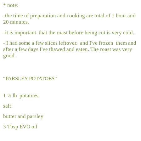
* note:
-the time of preparation and cooking are total of 1 hour and
20 minutes.
-it is important
that the roast before being cut is very cold.
- I had some a few slices leftover,
and I've frozen
them and
after a few days I've thawed and eaten. The roast was very
good.
“PARSLEY POTATOES”
1 ½ lb
potatoes
salt
butter and parsley
3 Tbsp EVO oil