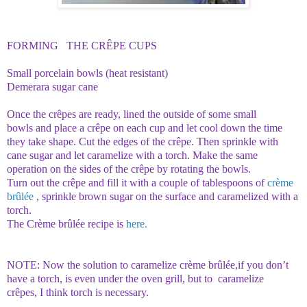
FORMING
THE CRÊPE CUPS
Small porcelain bowls (heat resistant)
Demerara
sugar
cane
Once
the crêpes are ready
,
lined
the outside
of some
small
bowls
and place
a crêpe
on each
cup
and let cool down
the time
they take
shape
.
Cut the edges
of the
crêpe
.
Then
sprinkle with
cane sugar
and let
caramelize
with a torch
.
Make the same
operation on the sides
of the
crêpe
by rotating the
bowls.
Turn out
the
crêpe
and fill it
with a couple
of tablespoons of
crème
brûlée
,
sprinkle
brown sugar
on the surface and
caramelized
with a
torch
.
The
Crème
brûlée
recipe
is
here.
NOTE
: Now
the solution
to caramelize
crème
brûlée
,
if you don’t
have a torch, is
even under the oven grill
,
but
to
caramel
ize
crêpes
,
I think torch is necessary.