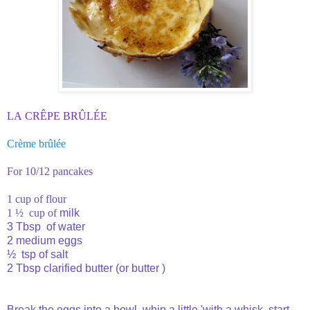
LA
CRÊPE
BRÛLÉE
Crème brûlée
For
10/12
pancakes
1 cup of flour
1 ½
cup of
milk
3 Tbsp
of water
2
medium eggs
½
tsp
of salt
2 Tbsp clarified butter (or butter )
Break the eggs
into a bowl
,
whip
a little
'
with a whisk,
start