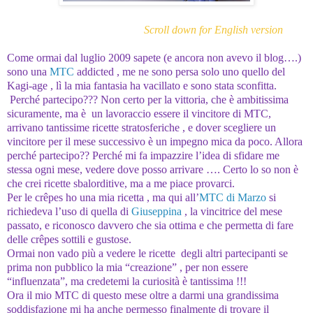
Scroll down for English version
Come ormai dal luglio 2009 sapete (e ancora non avevo il blog….)
sono una
MTC
addicted , me ne sono persa solo uno quello del
Kagi-age , lì la mia fantasia ha vacillato e sono stata sconfitta.
Perché partecipo??? Non certo per la vittoria, che è ambitissima
sicuramente, ma è un lavoraccio essere il vincitore di MTC,
arrivano tantissime ricette stratosferiche , e dover scegliere un
vincitore per il mese successivo è un impegno mica da poco. Allora
perché partecipo?? Perché mi fa impazzire l’idea di sfidare me
stessa ogni mese, vedere dove posso arrivare …. Certo lo so non è
che crei ricette sbalorditive, ma a me piace provarci.
Per le crêpes ho una mia ricetta , ma qui all’
MTC di Marzo
si
richiedeva l’uso di quella di
Giuseppina
, la vincitrice del mese
passato, e riconosco davvero che sia ottima e che permetta di fare
delle crêpes sottili e gustose.
Ormai non vado più a vedere le ricette degli altri partecipanti se
prima non pubblico la mia “creazione” , per non essere
“influenzata”, ma credetemi la curiosità è tantissima !!!
Ora il mio MTC di questo mese oltre a darmi una grandissima
soddisfazione mi ha anche permesso finalmente di trovare il