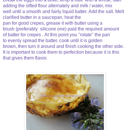
adding the sifted flour
alternately
and milk
/ water
,
mix
well
until a
smooth and
fairly liquid
batter
.
Add the salt
.
Melt
clarified butter
in a
saucepan
, heat
the
pan
for
good
crepes
,
grease it
with butter
using
a
brush
(
preferably
silicone
one)
paid
the
required
amount
of
batter
for
crepes
.
At this point
you
"
rotate"
the pan
to
evenly
spread
the batter,
cook
until it
is golden
brown
,
then
turn it around
and finish
cooking
the other side
.
It is important to
cook them
to perfection
because it is
this
that gives
them flavor
.