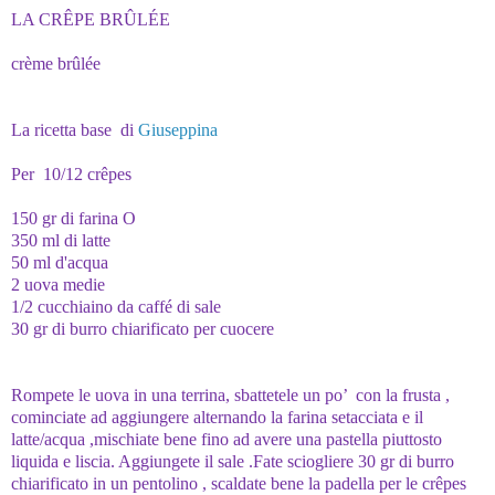
LA CRÊPE BRÛLÉE
crème
brûlée
La ricetta base di
Giuseppina
Per 10/12 crêpes
150 gr di farina O
350 ml di latte
50 ml d'acqua
2 uova medie
1/2 cucchiaino da caffé di sale
30 gr di burro chiarificato per cuocere
Rompete le uova in una terrina, sbattetele un po’ con la frusta ,
cominciate ad aggiungere alternando la farina setacciata e il
latte/acqua ,mischiate bene fino ad avere una pastella piuttosto
liquida e liscia. Aggiungete il sale .Fate sciogliere 30 gr di burro
chiarificato in un pentolino , scaldate bene la padella per le crêpes