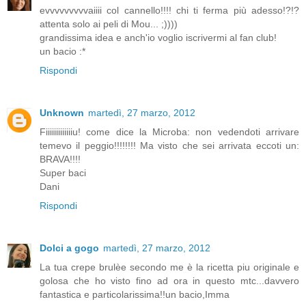
evvvvvvvvvaiiii col cannello!!!! chi ti ferma più adesso!?!?
attenta solo ai peli di Mou... ;))))
grandissima idea e anch'io voglio iscrivermi al fan club!
un bacio :*
Rispondi
Unknown
martedì, 27 marzo, 2012
Fiiiiiiiiiiiiiu! come dice la Microba: non vedendoti arrivare
temevo il peggio!!!!!!!! Ma visto che sei arrivata eccoti un:
BRAVA!!!!
Super baci
Dani
Rispondi
Dolci a gogo
martedì, 27 marzo, 2012
La tua crepe brulèe secondo me è la ricetta piu originale e
golosa che ho visto fino ad ora in questo mtc...davvero
fantastica e particolarissima!!un bacio,Imma