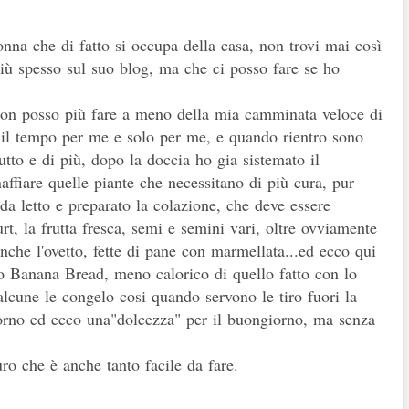
onna che di fatto si occupa della casa, non trovi mai così
più spesso sul suo blog, ma che ci posso fare se ho
non posso più fare a meno della mia camminata veloce di
il tempo per me e solo per me, e quando rientro sono
tto e di più, dopo la doccia ho gia sistemato il
affiare quelle piante che necessitano di più cura, pur
da letto e preparato la colazione, che deve essere
t, la frutta fresca, semi e semini vari, oltre ovviamente
anche l'ovetto, fette di pane con marmellata...ed ecco qui
o Banana Bread, meno calorico di quello fatto con lo
 alcune le congelo cosi quando servono le tiro fuori la
forno ed ecco una"dolcez
za" per il buongiorno, ma senza
o che è anche tanto facile da fare.