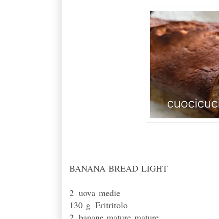
BANANA BREAD LIGHT
2
uova
medie
130
g
Eritritolo
2
banane mature
mature