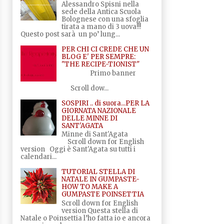
Alessandro Spisni nella
sede della Antica Scuola
Bolognese con una sfoglia
tirata a mano di 3 uova!!!
Questo post sarà un po’ lung...
PER CHI CI CREDE CHE UN
BLOG E' PER SEMPRE:
"THE RECIPE-TIONIST"
Primo banner
Scroll dow...
SOSPIRI .. di suora...PER LA
GIORNATA NAZIONALE
DELLE MINNE DI
SANT'AGATA
Minne di Sant'Agata
Scroll down for English
version Oggi è Sant'Agata su tutti i
calendari...
TUTORIAL STELLA DI
NATALE IN GUMPASTE-
HOW TO MAKE A
GUMPASTE POINSETTIA
Scroll down for English
version Questa stella di
Natale o Poinsettia l’ho fatta io e ancora