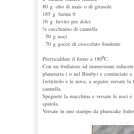
80
g
olio di mais
o di girasole
185
g
farina 0
16
g
lievito per dolci
½ cucchiaino di cannella
50
g
noci
70
g
gocce di cioccolato fondente
Preriscaldate il forno a 180⁰C.
Con un frullatore ad immersione riducete 
planetaria ( o nel Bimby) e cominciate a l
l'eritritolo e le uova, a seguire versate l
cannella.
Spegnete la macchina e versate le noci e
spatola.
Versate in uno stampo da plumcake foderat