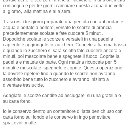
con acqua e per tre giorni cambiare questa acqua due volte
al giorno, alla mattina e alla sera.
Trascorsi i tre giorni preparate una pentola con abbondante
acqua e portate a bollore, versate le scorze di arancia
precedentemente scolate e fate cuocere 5 minuti.
Dopodiché scolate le scorze e versateli in una padella
capiente e aggiungete lo zucchero. Cuocete a fiamma bassa
e quando lo zucchero si sarà sciolto fate cuocere ancora 5
minuti, poi mescolate bene e spegnete il fuoco. Coprite la
padella e mettete da parte. Ogni mattina ricuocete per 5
minuti e mescolate, spegnete e coprite. Questa operazione
la dovrete ripetere fino a quando le scorze non avranno
assorbito bene tutto lo zucchero e avranno iniziato a
diventare traslucide.
Adagiate le scorze candite ad asciugare su una gratella o
su carta forno.
Io le conservo dentro un contenitore di latta ben chiuso con
carta forno sul fondo e le conservo in frigo per evitare
spiacevoli muffe.