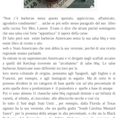
“Non c’è barbecue senza questo speziato, appiccicoso, affumicato,
agrodolce condimento“… anche se poi nello stesso paragrafo del suo libro
sulla cucina Tex Mex, Lauren Evans ci dice che alcuni puristi sostengono
che una salsa così forte “appiattisca” il sapore della carne.
Di fatto però non esiste barbecue Americano senza la sua salsa bbq e non
esiste libro di ricette o sito
web o Stato Americano che non abbia la sua versione, perché di una ricetta
regionale stiamo parlando.
Se entrate in un supermercato Americano e vi dirigete negli scaffali accanto
a quelli del Ketchup troverete un “arcobaleno” di salse bbq. Le salse
barbecue Americane sono differenti tra loro per la
loro storia coloniale di origine, pensiamo agli Spagnoli, agli Inglesi e ai
Francesi, per esempio, e agli immigrati in seguito. Ma di certo le si
possono dividere in tre categorie di base quelle con un’alta percentuale di
aceto quelle dove a predominare è il pomodoro e quelle a base di senape.
Poi ci sono almeno 11 classiche salse bbq regionali distinte e un’infinità di
varietà, al whisky, al cioccolato, alle albicocche secche e così via.
In tutto il Sud degli Stati Uniti , per esempio, dalla Florida al Texas
ognuno ha la sua versione, che sia quella gialla “South Carolina Mustard
Sauce”, per la presenza della senape in alta percentuale, o che sia la Black