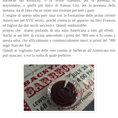
Barbecue del Kentucky, o la White Alabama, per la presenza di
mayonnaise, o quella più dolce di Kansas City, per la presenza della
melassa, sta di fatto che ne esiste una versione per tutti i gusti.
L’origine di questa salsa pare inizi con la formazione delle prime colonie
Americane nel XVII secolo, poiché comincia ad apparire sui libri Francesi
ed Inglesi dai due secoli successivi. Quindi sembrerebbe
proprio che stiamo parlando di una salsa Americana a tutti gli effetti.
Anche se nei libri di cucina antecedenti i primi del ‘900 non si fa cenno a
questa salsa, che ufficialmente e commercialmente nasce ai primi del ‘900
negli Stati del Sud.
Quindi se vogliamo fare delle vere costine al barbecue all’Americana non
può mancare, a voi la scelta di quale preferire.