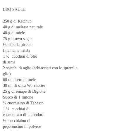
BBQ SAUCE
250 g di Ketchup
40 g di melassa naturale
40 g di miele
75 g brown sugar
½ cipolla piccola
finemente tritata
1 ½ cucchiai di olio
di semi
2 spicchi di aglio (schiacciati con lo spremi a
glio)
60 ml aceto di mele
30 ml di salsa Worchester
25 g di senape di Digione
Succo di 1 limone
½ cucchiaino di Tabasco
1 ½ cucchiai di
concentrato di pomodoro
½ cucchiaino di
peperoncino in polvere