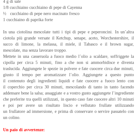
4 g di sale
1/8 cucchiaino cucchiaino di pepe di Cayenna
½ cucchiaino di pepe nero macinato fresco
1 cucchiaino di paprika forte
In una ciotolina mescolate tutti i tipi di pepe e
peperoncini. In un’altra
ciotola più grande versate il Ketchup, senape, aceto,
Worchestershire, il
succo di limone, la melassa, il miele, il Tabasco e il
brown sugar,
mescolate, ma senza lavorare troppo.
Mettete in una casseruola a fuoco medio l’olio a scaldare,
soffriggete la
cipolla per circa 5 minuti, fino a che non si ammorbidisce e
diventa
traslucida. Aggiungete le spezie in polvere e fate cuocere circa due
minuti,
giusto il tempo per aromatizzare l’olio. Aggiungete a questo punto
il
contenuto degli ingredienti liquidi e fate cuocere a fuoco lento con
il
coperchio per circa 30 minuti, mescolando di tanto in tanto facendo
addensare
bene la salsa; assaggiate e a vostro gusto aggiungete l’ingrediente
che
preferite tra quelli utilizzati, in questo caso fate cuocere altri 10 minuti
e
poi per avere un risultato liscio e vellutato frullate utilizzando
un
frullatore ad immersione, e prima di conservare o servire passatelo con
un
colino.
Un paio di avvertenze: