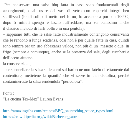
-Per conservare una salsa bbq fatta in casa sono
fondamentali degli
accorgimenti, quali usare dei vasi di vetro con coperchi
integri ben
sterilizzati (io di solito li metto nel forno, lo accendo a porto a
100°C,
dopo 5 minuti spengo e lascio raffreddare, ma va benissimo anche
il
classico metodo di farli bollire in una pentola);
– sappiamo tutti che le salse fatte industrialmente
contengono conservanti
che le rendono a lunga scadenza, così non è per quelle
fatte in casa, quindi
sono sempre per un uso abbastanza veloce, non più di
un mesetto o due, in
frigo (sempre e
comunque), anche se la presenza del sale, degli zuccheri e
dell’aceto aiutano
la conservazione;
-per spennellare la salsa sulle carni sul barbecue non
fatelo direttamente dal
contenitore, mettetene la quantità che vi serve in una
ciotolina, perché
contaminereste la salsa rendendola “pericolosa”.
Fonti :
“La cucina Tex-Mex” Lauren Evans
http://amazingribs.com/recipes/BBQ_sauces/bbq_sauce_types.html
https://en.wikipedia.org/wiki/Barbecue_sauce