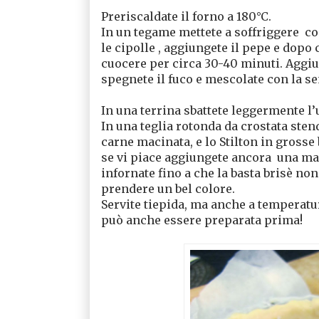
Preriscaldate il forno a 180°C.
In un tegame mettete a soffriggere
co
le cipolle , aggiungete il pepe e dopo 
cuocere per circa 30-40 minuti. Aggiu
spegnete il fuco e mescolate con la s
In una terrina sbattete leggermente l’
In una teglia rotonda da crostata stende
carne macinata, e lo Stilton in grosse b
se vi piace aggiungete ancora
una mac
infornate fino a che la basta brisè no
prendere un bel colore.
Servite tiepida, ma anche a temperatu
può anche essere preparata prima!