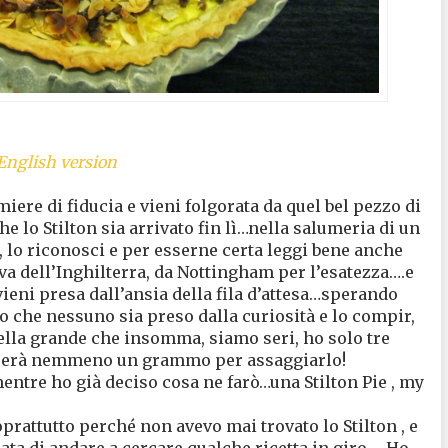
English version
iere di fiducia e vieni folgorata da quel bel pezzo di
e lo Stilton sia arrivato fin lì…nella salumeria di un
i, lo riconosci e per esserne certa leggi bene anche
riva dell’Inghilterra, da Nottingham per l’esatezza….e
vieni presa dall’ansia della fila d’attesa…sperando
 che nessuno sia preso dalla curiosità e lo compir,
bella grande che insomma, siamo seri, ho solo tre
prerà nemmeno un grammo per assaggiarlo!
entre ho già deciso cosa ne farò…una Stilton Pie , my
soprattutto perché non avevo mai trovato lo Stilton , e
 di andare a cercare qualche ricetta in giro…. Ho