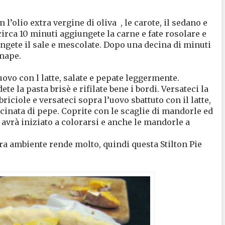
n l’olio extra vergine di oliva
, le carote, il sedano e
circa 10 minuti aggiungete la carne e fate rosolare e
ngete il sale e mescolate. Dopo una decina di minuti
enape.
uovo con l latte, salate e pepate leggermente.
te la pasta brisè e rifilate bene i bordi. Versateci la
riciole e versateci sopra l’uovo sbattuto con il latte,
inata di pepe. Coprite con le scaglie di mandorle ed
n avrà iniziato a colorarsi e anche le mandorle a
ra ambiente rende molto, quindi questa Stilton Pie