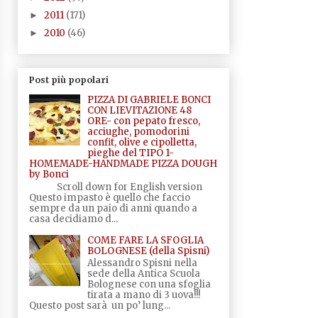
2011
(171)
►
2010
(46)
►
Post più popolari
PIZZA DI GABRIELE BONCI
CON LIEVITAZIONE 48
ORE- con pepato fresco,
acciughe, pomodorini
confit, olive e cipolletta,
pieghe del TIPO 1-
HOMEMADE-HANDMADE PIZZA DOUGH
by Bonci
Scroll down for English version
Questo impasto è quello che faccio
sempre da un paio di anni quando a
casa decidiamo d...
COME FARE LA SFOGLIA
BOLOGNESE (della Spisni)
Alessandro Spisni nella
sede della Antica Scuola
Bolognese con una sfoglia
tirata a mano di 3 uova!!!
Questo post sarà un po’ lung...