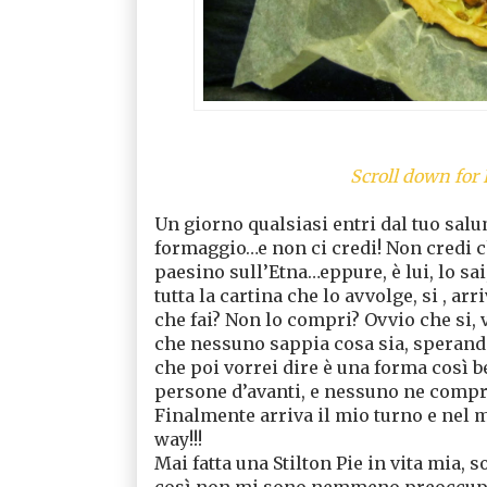
Scroll down for 
Un giorno qualsiasi entri dal tuo salum
formaggio…e non ci credi! Non credi ch
paesino sull’Etna…eppure, è lui, lo sa
tutta la cartina che lo avvolge, si , ar
che fai? Non lo compri? Ovvio che si, 
che nessuno sappia cosa sia, sperando
che poi vorrei dire è una forma così 
persone d’avanti, e nessuno ne com
Finalmente arriva il mio turno e nel m
way!!!
Mai fatta una Stilton Pie in vita mia, 
così non mi sono nemmeno preoccupata