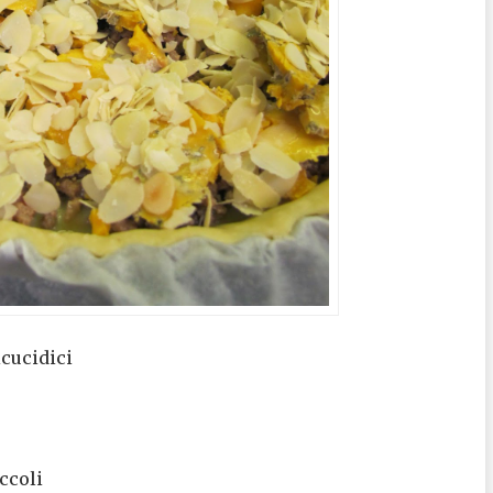
icucidici
ccoli