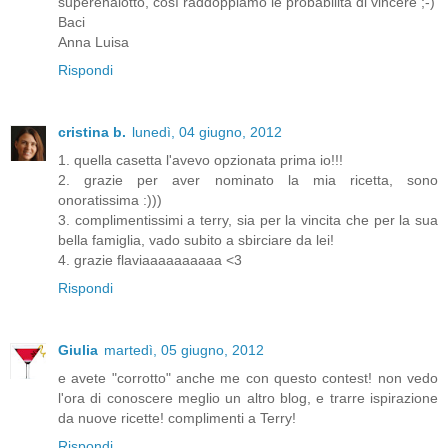
superenalotto, così raddoppiamo le probabilità di vincere ;-)
Baci
Anna Luisa
Rispondi
cristina b.
lunedì, 04 giugno, 2012
1. quella casetta l'avevo opzionata prima io!!!
2. grazie per aver nominato la mia ricetta, sono
onoratissima :)))
3. complimentissimi a terry, sia per la vincita che per la sua
bella famiglia, vado subito a sbirciare da lei!
4. grazie flaviaaaaaaaaaa <3
Rispondi
Giulia
martedì, 05 giugno, 2012
e avete "corrotto" anche me con questo contest! non vedo
l'ora di conoscere meglio un altro blog, e trarre ispirazione
da nuove ricette! complimenti a Terry!
Rispondi