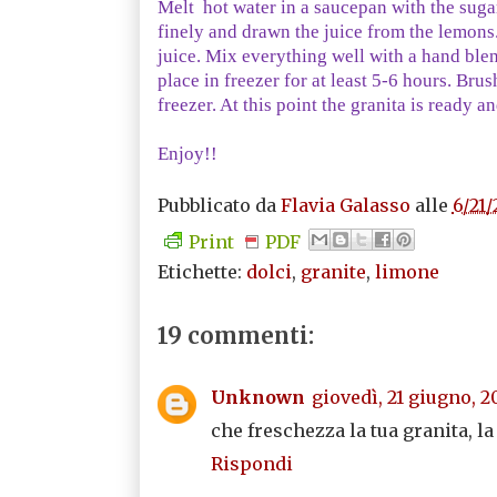
Melt hot water in a saucepan with the sugar
finely and drawn the juice from the lemons.
juice. Mix everything well with a hand blend
place in freezer for at least 5-6 hours. Bru
freezer. At this point the granita is ready a
Enjoy!!
Pubblicato da
Flavia Galasso
alle
6/21
Print
PDF
Etichette:
dolci
,
granite
,
limone
19 commenti:
Unknown
giovedì, 21 giugno, 2
che freschezza la tua granita, la f
Rispondi