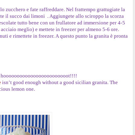
lo zucchero e fate raffreddare. Nel frattempo grattugiate la
e il succo dai limoni . Aggiungete allo sciroppo la scorza
Mescolate tutto bene con un frullatore ad immersione per 4-5
di acciaio meglio) e mettete in freezer per almeno 5-6 ore.
nuti e rimettete in freezer. A questo punto la granita è pronta
s so hoooooooooooooooooooooooot!!!!
e
isn’t good enough without a good sicilian granita. The
icious lemon one.