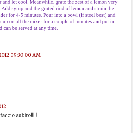
 and let cool. Meanwhile, grate the zest of a lemon very
 Add syrup and the grated rind of lemon and strain the
er for 4-5 minutes. Pour into a bowl (if steel best) and
sh up on all the mixer for a couple of minutes and put in
nd can be served at any time.
/2012 09:30:00 AM
012
accio subito!!!!!