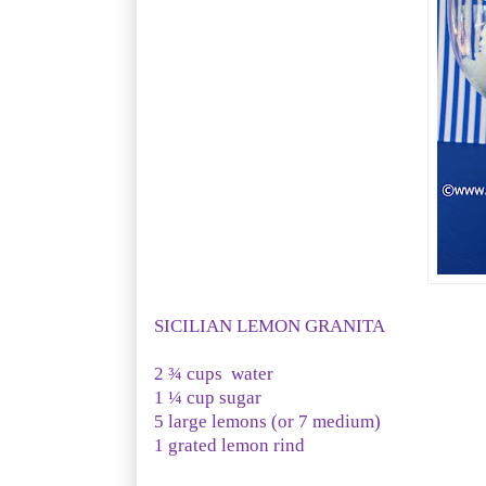
SICILIAN LEMON GRANITA
2 ¾ cups water
1 ¼ cup sugar
5 large lemons (or 7 medium)
1 grated lemon rind