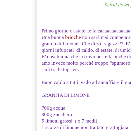
Scroll down 
Primo giorno d'estate...e fa caaaaaaaaaaaa
Una buona
brioche
non sarà mai competa se
granita di Limone . Che dirvi, ragazzi?? E’ 
giorni infuocati di caldo, di estate, di umi
E’ così buona che la trovo perfetta anche d
amo invece molto perché troppo “spumoso” 
sarà tra le top-ten.
Buon caldo a tutti, vado ad annaffiare il gia
GRANITA DI LIMONE
700g acqua
300g zucchero
5 limoni grossi ( o 7 medi)
1 scorza di limone non trattato grattugiata