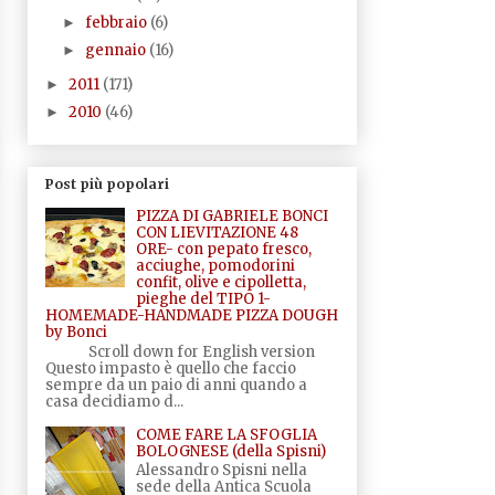
febbraio
(6)
►
gennaio
(16)
►
2011
(171)
►
2010
(46)
►
Post più popolari
PIZZA DI GABRIELE BONCI
CON LIEVITAZIONE 48
ORE- con pepato fresco,
acciughe, pomodorini
confit, olive e cipolletta,
pieghe del TIPO 1-
HOMEMADE-HANDMADE PIZZA DOUGH
by Bonci
Scroll down for English version
Questo impasto è quello che faccio
sempre da un paio di anni quando a
casa decidiamo d...
COME FARE LA SFOGLIA
BOLOGNESE (della Spisni)
Alessandro Spisni nella
sede della Antica Scuola