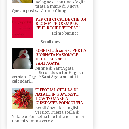
Bolognese con una sfoglia
tirata a mano di 3 uova!!!
Questo post sarà un po’ lung...
PER CHI CI CREDE CHE UN
BLOG E' PER SEMPRE:
"THE RECIPE-TIONIST"
Primo banner
Scroll dow...
SOSPIRI .. di suora...PER LA
GIORNATA NAZIONALE
DELLE MINNE DI
SANT'AGATA
Minne di Sant'Agata
Scroll down for English
version Oggi è Sant'Agata su tutti i
calendari...
TUTORIAL STELLA DI
NATALE IN GUMPASTE-
HOW TO MAKE A
GUMPASTE POINSETTIA
Scroll down for English
version Questa stella di
Natale o Poinsettia l’ho fatta io e ancora
non mi sembra vero e ...