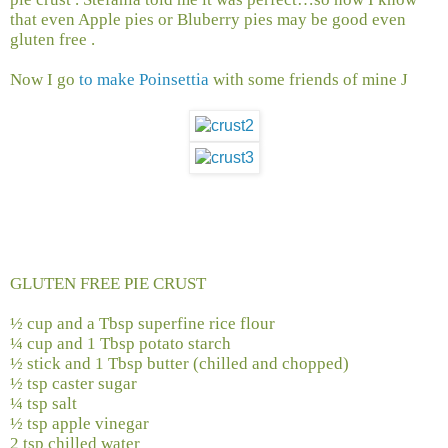
that even Apple pies or Bluberry pies may be good even
gluten free .
Now I go
to make Poinsettia
with some friends of mine
J
GLUTEN FREE PIE CRUST
½ cup and a Tbsp superfine rice flour
¼ cup and 1 Tbsp potato starch
½ stick and 1 Tbsp butter (chilled and chopped)
½ tsp caster sugar
¼ tsp salt
½ tsp apple vinegar
2 tsp chilled water