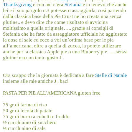
Thanksgiving
e con me c’era
Stefania
e ci tenevo che anche
lei e il suo pargolo n.3 potessero assaggiarla, così partendo
dalla classica base della Pie Crust ne ho creata una senza
glutine.. e devo dire che come risultato si avvicina
moltissimo a quella originale….. grazie ai consigli di
Stefania che ha fatto da assaggiatore ufficiale ho aggiustato
la dose di sale ed ecco a voi un’ottima base per le pia
all’americana, oltre a quella di zucca, la potete utilizzare
anche per la classica Apple pie o una Bluberry pie….. senza
glutine ma con tanto gusto
J
.
Ora scappo che la giornata è dedicata a fare
Stelle di Natale
insieme alle mie amiche
J
, baci
PASTA PER PIE ALL’AMERICANA gluten free
75 gr di farina di riso
50 gr di fecola di patate
75 gr di burro a cubetti e freddo
½ cucchiaino di zucchero
¼ cucchiaino di sale