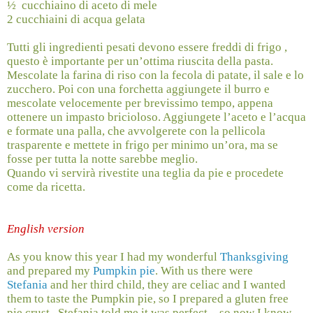
½ cucchiaino di aceto di mele
2 cucchiaini di acqua gelata
Tutti gli ingredienti pesati devono essere freddi di frigo ,
questo è importante per un’ottima riuscita della pasta.
Mescolate la farina di riso con la fecola di patate, il sale e lo
zucchero. Poi con una forchetta
aggiungete il burro e
mescolate velocemente per brevissimo tempo, appena
ottenere un impasto bricioloso. Aggiungete l’aceto e l’acqua
e formate una palla, che avvolgerete con la pellicola
trasparente e mettete in frigo per minimo un’ora, ma se
fosse per tutta la notte sarebbe meglio.
Quando vi servirà rivestite una teglia da pie e procedete
come da ricetta.
English version
As you know this year I had my wonderful
Thanksgiving
and prepared my
Pumpkin pie
. With us there were
Stefania
and her third child, they are celiac and I wanted
them to taste the Pumpkin pie, so I prepared a gluten free
pie crust . Stefania told me it was perfect…so now I know