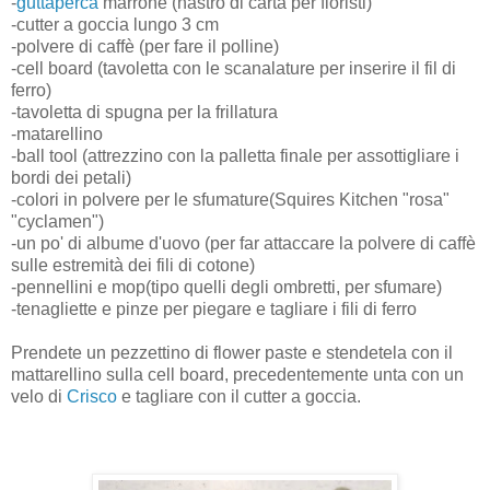
-
guttaperca
marrone (nastro di carta per fioristi)
-cutter a goccia lungo 3 cm
-polvere di caffè (per fare il polline)
-cell board (tavoletta con le scanalature per inserire il fil di
ferro)
-tavoletta di spugna per la frillatura
-matarellino
-ball tool (attrezzino con la palletta finale per assottigliare i
bordi dei petali)
-colori in polvere per le sfumature(Squires Kitchen "rosa"
"cyclamen")
-un po' di albume d'uovo (per far attaccare la polvere di caffè
sulle estremità dei fili di cotone)
-pennellini e mop(tipo quelli degli ombretti, per sfumare)
-tenagliette e pinze per piegare e tagliare i fili di ferro
Prendete un pezzettino di flower paste e stendetela con il
mattarellino sulla cell board, precedentemente unta con un
velo di
Crisco
e tagliare con il cutter a goccia.