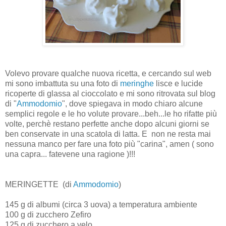
Volevo provare qualche nuova ricetta, e cercando sul web
mi sono imbattuta su una foto di
meringhe
lisce e lucide
ricoperte di glassa al cioccolato e mi sono ritrovata sul blog
di "
Ammodomio
", dove spiegava in modo chiaro alcune
semplici regole e le ho volute provare...beh...le ho rifatte più
volte, perchè restano perfette anche dopo alcuni giorni se
ben conservate in una scatola di latta. E non ne resta mai
nessuna manco per fare una foto più "carina", amen ( sono
una capra... fatevene una ragione )!!!
MERINGETTE (di
Ammodomio
)
145 g di albumi (circa 3 uova) a temperatura ambiente
100 g di zucchero Zefiro
125 g di zucchero a velo