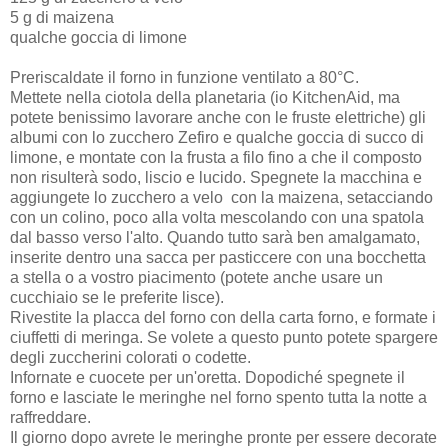
5 g di maizena
qualche goccia di limone
Preriscaldate il forno in funzione ventilato a 80°C.
Mettete nella ciotola della planetaria (io KitchenAid, ma
potete benissimo lavorare anche con le fruste elettriche) gli
albumi con lo zucchero Zefiro e qualche goccia di succo di
limone, e montate con la frusta a filo fino a che il composto
non risulterà sodo, liscio e lucido. Spegnete la macchina e
aggiungete lo zucchero a velo con la maizena, setacciando
con un colino, poco alla volta mescolando con una spatola
dal basso verso l'alto. Quando tutto sarà ben amalgamato,
inserite dentro una sacca per pasticcere con una bocchetta
a stella o a vostro piacimento (potete anche usare un
cucchiaio se le preferite lisce).
Rivestite la placca del forno con della carta forno, e formate i
ciuffetti di meringa. Se volete a questo punto potete spargere
degli zuccherini colorati o codette.
Infornate e cuocete per un'oretta. Dopodiché spegnete il
forno e lasciate le meringhe nel forno spento tutta la notte a
raffreddare.
Il giorno dopo avrete le meringhe pronte per essere decorate