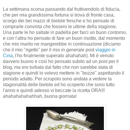
La settimana scorsa passando dal fruttivendolo di fiducia,
che per mia grandissima fortuna si trova di fronte casa,
scorgo dei bei mazzi di bietole fresche e ho pensato di
comprarle convinta che fossero le ultime della stagione.
Una parte le ho saltate in padella per farci un buon contorno,
e con l'altra ho pensato di fare un buon risotto, dal momento
che mio marito ne mangerebbe in continuazione (diciamo
che il mio "rigetto" per il riso in generale post
viaggio in
Cina
, l'ho finalmente superato ahahahah). Mi è venuto
davvero buono e così ho pensato subito ad un post per il
blog, ma ero turbata dal fatto che non sarebbe stata di
stagione e quindi lo volevo mettere in "bozze" aspettando il
periodo adatto. Per scrupolo sono andata a vedere la
stagionalità delle bietole ed ho scoperto che sono tutto
l'anno e quindi adesso vi beccate la ricetta ORA!!!
ahahahahahahhah, buona giornata!