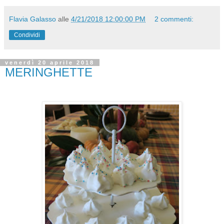
Flavia Galasso
alle
4/21/2018 12:00:00 PM
2 commenti:
Condividi
venerdì 20 aprile 2018
MERINGHETTE