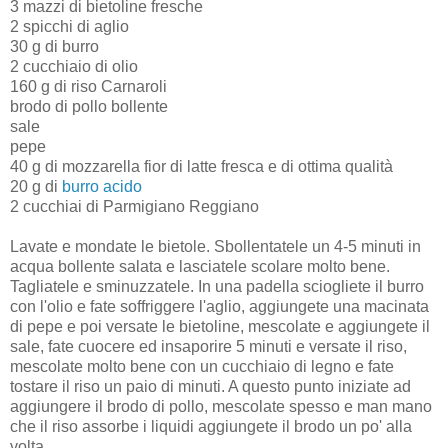
3 mazzi di bietoline fresche
2 spicchi di aglio
30 g di burro
2 cucchiaio di olio
160 g di riso Carnaroli
brodo di pollo bollente
sale
pepe
40 g di mozzarella fior di latte fresca e di ottima qualità
20 g di
burro acido
2 cucchiai di Parmigiano Reggiano
Lavate e mondate le bietole. Sbollentatele un 4-5 minuti in
acqua bollente salata e lasciatele scolare molto bene.
Tagliatele e sminuzzatele. In una padella sciogliete il burro
con l'olio e fate soffriggere l'aglio, aggiungete una macinata
di pepe e poi versate le bietoline, mescolate e aggiungete il
sale, fate cuocere ed insaporire 5 minuti e versate il riso,
mescolate molto bene con un cucchiaio di legno e fate
tostare il riso un paio di minuti. A questo punto iniziate ad
aggiungere il brodo di pollo, mescolate spesso e man mano
che il riso assorbe i liquidi aggiungete il brodo un po' alla
volta.