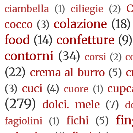
C
ciambella
(1)
ciliegie
(2)
colazione
(18)
cocco
(3)
food
(14)
confetture
(9)
contorni
(34)
corsi
(2)
c
(22)
crema al burro
(5)
c
(3)
cuci
(4)
cupc
cuore
(1)
(279)
dolci. mele
(7)
d
fi
fichi
(5)
fagiolini
(1)