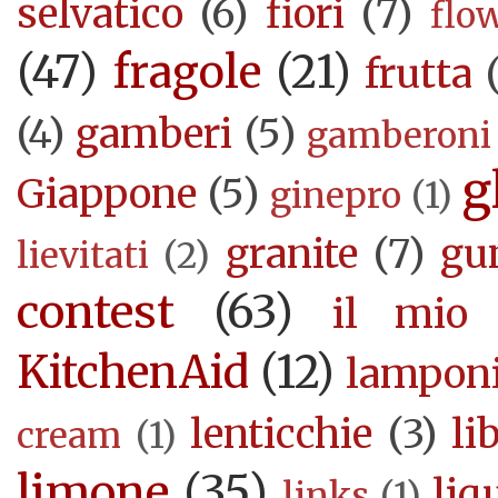
selvatico
(6)
fiori
(7)
flo
(47)
fragole
(21)
frutta
(4)
gamberi
(5)
gamberoni
g
Giappone
(5)
ginepro
(1)
granite
(7)
gu
lievitati
(2)
contest
(63)
il mio 
KitchenAid
(12)
lampon
lenticchie
(3)
li
cream
(1)
limone
(35)
liq
links
(1)