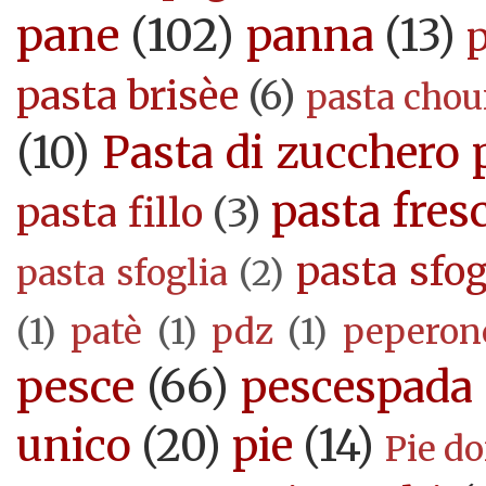
pane
(102)
panna
(13)
pasta brisèe
(6)
pasta cho
(10)
Pasta di zucchero 
pasta fres
pasta fillo
(3)
pasta sfog
pasta sfoglia
(2)
(1)
patè
(1)
pdz
(1)
peperon
pesce
(66)
pescespada
unico
(20)
pie
(14)
Pie d