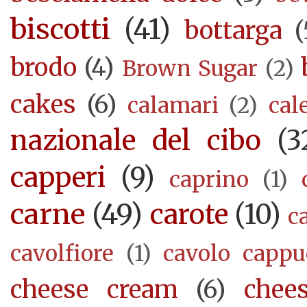
biscotti
(41)
bottarga
(
brodo
(4)
Brown Sugar
(2)
cakes
(6)
calamari
(2)
cal
nazionale del cibo
(3
capperi
(9)
caprino
(1)
carne
(49)
carote
(10)
c
cavolfiore
(1)
cavolo cappu
cheese cream
(6)
chee