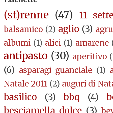
(st)renne
(47)
11 sett
aglio
(3)
balsamico
(2)
agr
albumi
(1)
alici
(1)
amarene
antipasto
(30)
aperitivo
(
(6)
asparagi guanciale
(1)
Natale 2011
(2)
auguri di Nat
basilico
(3)
bbq
(4)
b
besciamella dolce
(3)
be