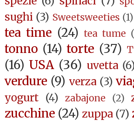
spezie
(6)
spinaci
(7)
sp
sughi
(3)
Sweetsweeties
(1)
tea time
(24)
tea tume
torte
(37)
tonno
(14)
T
USA
(36)
(16)
uvetta
(6
verdure
(9)
via
verza
(3)
yogurt
(4)
zabajone
(2)
zucchine
(24)
zuppa
(7)