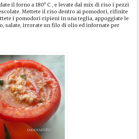
te il forno a 180⁰ C , e levate dal mix di riso i pezzi
scolate. Mettete il riso dentro ai pomodori, rifinite
tete i pomodori ripieni in una teglia, appoggiate le
, salate, irrorate un filo di olio ed infornate per