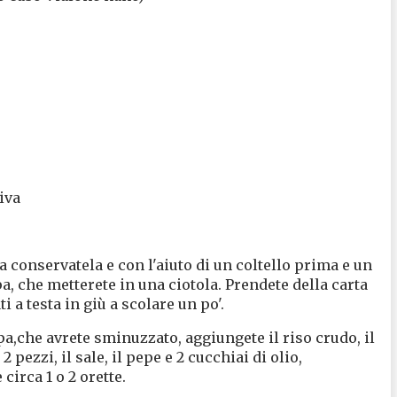
liva
a conservatela e con l'aiuto di un coltello prima e un
a, che metterete in una ciotola. Prendete della carta
 a testa in giù a scolare un po'.
pa,che avrete sminuzzato, aggiungete il riso crudo, il
2 pezzi, il sale, il pepe e 2 cucchiai di olio,
circa 1 o 2 orette.