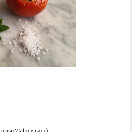
O
io caso Vialone nano)