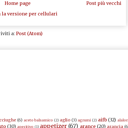
Home page
Post più vecchi
 la versione per cellulari
iviti a:
Post (Atom)
aifb
(32)
cciughe
(6)
aglio
(3)
aceto balsamico
(2)
agrumi
(2)
alalo
appetizer
(67)
sto
(30)
arance
(20)
arancia
(6
aperitivo
(1)