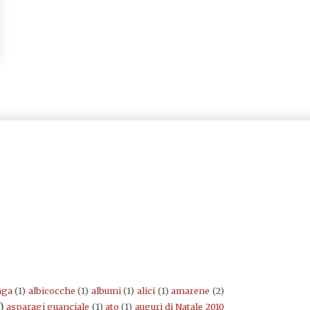
nga
(1)
albicocche
(1)
albumi
(1)
alici
(1)
amarene
(2)
)
asparagi guanciale
(1)
ato
(1)
auguri di Natale 2010