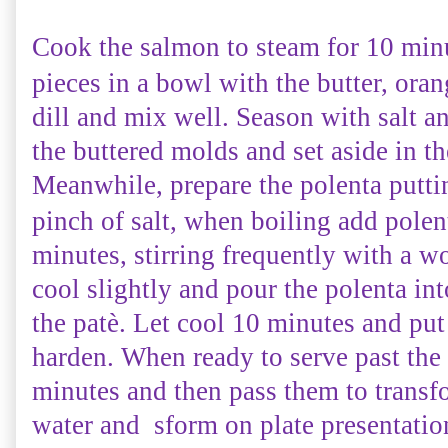
Cook
the salmon
to
steam for
10 min
pieces
in a bowl
with the butter
,
oran
dill
and mix
well.
Season with
salt a
the
buttered molds
and set aside
in th
Meanwhile
, prepare the
polenta
putti
pinch of
salt, when boiling
add
polen
minutes, stirring
frequently with a
wo
cool
slightly and
pour the
polenta
in
the
patè.
Let cool
10 minutes
and put
harden
.
When ready to serve
past
the
minutes
and then pass them
to
transf
water and sform on
plate
presentatio