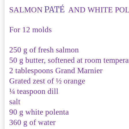
PATÉ
SALMON
AND
WHITE
PO
For
12 molds
250 g of
fresh salmon
50 g
butter, softened
at room tempera
2
tablespoons
Grand
Marnier
Grated
zest of
½ orange
¼
teaspoon
dill
salt
90
g
white polenta
360 g
of water