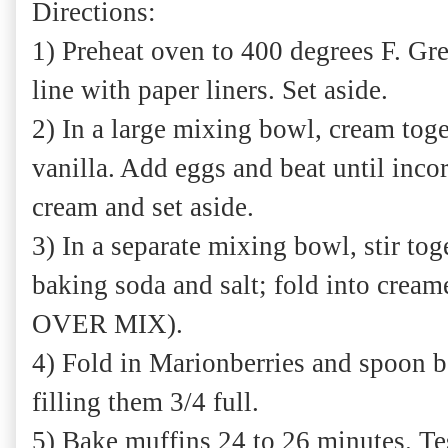
Directions:
1) Preheat oven to 400 degrees F. Gre
line with paper liners. Set aside.
2) In a large mixing bowl, cream toge
vanilla. Add eggs and beat until inco
cream and set aside.
3) In a separate mixing bowl, stir to
baking soda and salt; fold into cre
OVER MIX).
4) Fold in Marionberries and spoon ba
filling them 3/4 full.
5) Bake muffins 24 to 26 minutes. Te