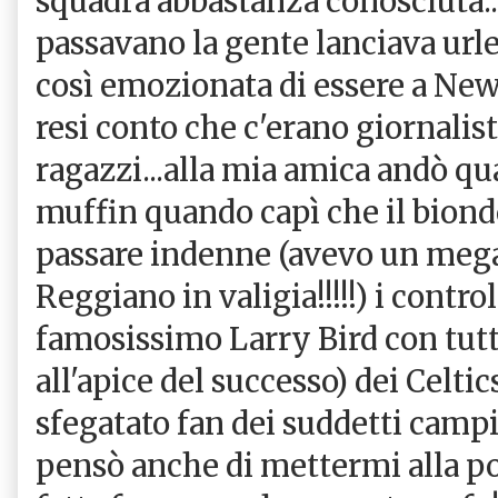
squadra abbastanza conosciuta.
passavano la gente lanciava urlett
così emozionata di essere a Ne
resi conto che c'erano giornalisti 
ragazzi...alla mia amica andò qua
muffin quando capì che il biond
passare indenne (avevo un meg
Reggiano in valigia!!!!!) i control
famosissimo Larry Bird con tutta
all'apice del successo) dei Celti
sfegatato fan dei suddetti campi
pensò anche di mettermi alla p