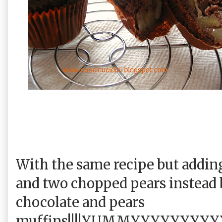
With the same recipe but addin
and two chopped pears instead be
chocolate and pears
muffins!!!!YUMMYYYYYYYYY