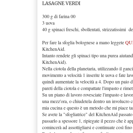
LASAGNE VERDI
300 g di farina 00
3 uova
40 g spinaci freschi, sbollentati, strizzatissimi
Per fare la sfoglia bolognese a mano leggete
QU
KitchenAid.
Intanto rendete gli spinaci tipo una purea aiuta
KitchenAid).
Nella ciotola della planetaria, utilizzando il ganc
movimento a velocità 1 inserite le uova e fate lav
quindi aumentate la velocità a 4. Dopo un paio di 
pareti della ciotola e compattate l'impasto e rimet
Su un piano di lavoro rovesciate l'impasto e lavo
una mezz'ora, o chiudetela dentro un involucro 
mia cucina e questo è un metodo che mi piace ta
Se avete la "sfogliatrice" del KitchenAid p
assato
passarlo a spessore 1, ripiegate il pezzo che è ap
comincerà ad assottigliarsi e continuate così fin