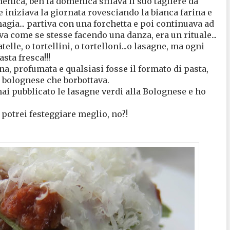
menica, beh la domenica sfilava il suo tagliere da
 e iniziava la giornata rovesciando la bianca farina e
agia... partiva con una forchetta e poi continuava ad
a come se stesse facendo una danza, era un rituale...
lle, o tortellini, o tortelloni...o lasagne, ma ogni
sta fresca!!!
ona, profumata e qualsiasi fosse il formato di pasta,
ù bolognese che borbottava.
mai pubblicato le lasagne verdi alla Bolognese e ho
potrei festeggiare meglio, no?!