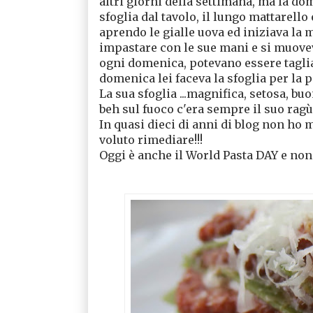
altri giorni della settimana, ma la do
sfoglia dal tavolo, il lungo mattarello
aprendo le gialle uova ed iniziava la m
impastare con le sue mani e si muovev
ogni domenica, potevano essere tagliate
domenica lei faceva la sfoglia per la pa
La sua sfoglia ...magnifica, setosa, bu
beh sul fuoco c'era sempre il suo rag
In quasi dieci di anni di blog non ho 
voluto rimediare!!!
Oggi è anche il World Pasta DAY e non 