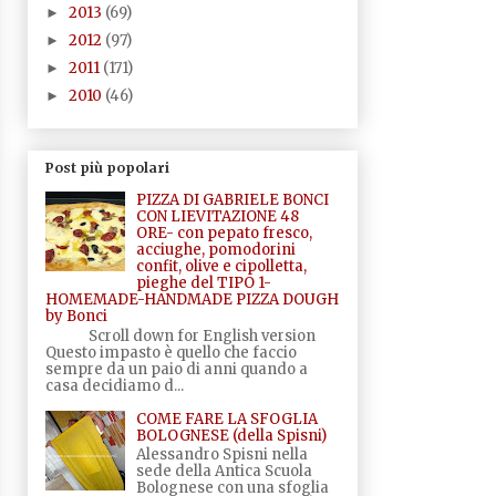
2013
(69)
►
2012
(97)
►
2011
(171)
►
2010
(46)
►
Post più popolari
PIZZA DI GABRIELE BONCI
CON LIEVITAZIONE 48
ORE- con pepato fresco,
acciughe, pomodorini
confit, olive e cipolletta,
pieghe del TIPO 1-
HOMEMADE-HANDMADE PIZZA DOUGH
by Bonci
Scroll down for English version
Questo impasto è quello che faccio
sempre da un paio di anni quando a
casa decidiamo d...
COME FARE LA SFOGLIA
BOLOGNESE (della Spisni)
Alessandro Spisni nella
sede della Antica Scuola
Bolognese con una sfoglia