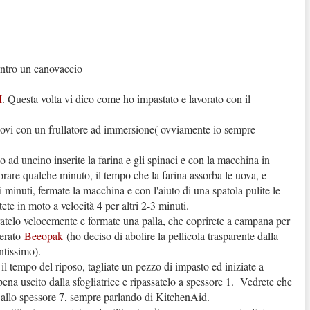
 dentro un canovaccio
I
. Questa volta vi dico come ho impastato e lavorato con il
ndovi con un frullatore ad immersione( ovviamente io sempre
io ad uncino inserite la farina e gli spinaci e con la macchina in
orare qualche minuto, il tempo che la farina assorba le uova, e
minuti, fermate la macchina e con l'aiuto di una spatola pulite le
tete in moto a velocità 4 per altri 2-3 minuti.
ratelo velocemente e formate una palla, che coprirete a campana per
cerato
Beeopak
(ho deciso di abolire la pellicola trasparente dalla
ntissimo).
 il tempo del riposo, tagliate un pezzo di impasto ed iniziate a
pena uscito dalla sfogliatrice e ripassatelo a spessore 1. Vedrete che
o allo spessore 7, sempre parlando di KitchenAid.