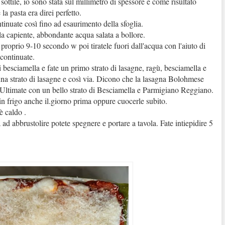
ottile, io sono stata sul millimetro di spessore e come risultato
la pasta era direi perfetto.
tinuate così fino ad esaurimento della sfoglia.
la capiente, abbondante acqua salata a bollore.
proprio 9-10 secondo w poi tiratele fuori dall'acqua con l'aiuto di
continuate.
 besciamella e fate un primo strato di lasagne, ragù, besciamella e
a strato di lasagne e così via. Dicono che la lasagna Bolohmese
e. Ultimate con un bello strato di Besciamella e Parmigiano Reggiano.
in frigo anche il.giorno prima oppure cuocerle subito.
è caldo .
 ad abbrustolire potete spegnere e portare a tavola. Fate intiepidire 5