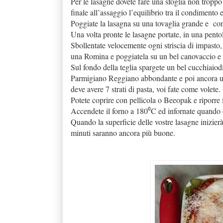
Per le lasagne dovete fare una sfoglia non troppo s
finale all’assaggio l’equilibrio tra il condimento e 
Poggiate la lasagna su una tovaglia grande e c
on
Una volta pronte le lasagne portate, in una pento
Sbollentate velocemente ogni striscia di impasto, 
una Romina e poggiatela su un bel canovaccio e 
Sul fondo della teglia spargete un bel cucchiaiodi
Parmigiano Reggiano abbondante e poi ancora un
deve avere 7 strati di pasta, voi fate come volet
Potete coprire con pellicola o Beeopak e riporre 
Accendete il forno a 180⁰C ed infornate quando 
Quando la superficie delle vostre lasagne inizierà
minuti saranno ancora più buone.