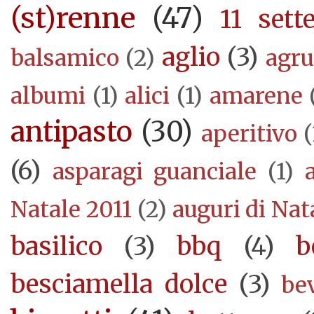
(st)renne
(47)
11 sett
aglio
(3)
balsamico
(2)
agr
albumi
(1)
alici
(1)
amarene
antipasto
(30)
aperitivo
(
(6)
asparagi guanciale
(1)
Natale 2011
(2)
auguri di Nat
basilico
(3)
bbq
(4)
b
besciamella dolce
(3)
be