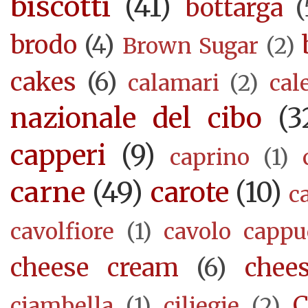
biscotti
(41)
bottarga
(
brodo
(4)
Brown Sugar
(2)
cakes
(6)
calamari
(2)
cal
nazionale del cibo
(3
capperi
(9)
caprino
(1)
carne
(49)
carote
(10)
c
cavolfiore
(1)
cavolo cappu
cheese cream
(6)
chee
C
ciambella
(1)
ciliegie
(2)