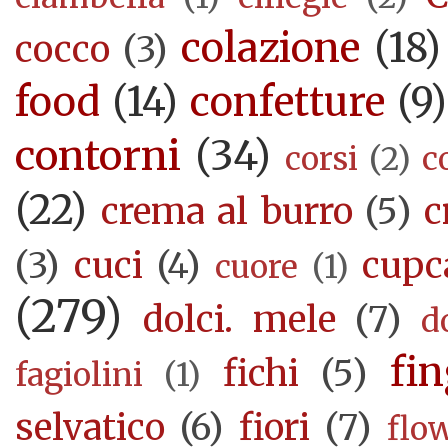
colazione
(18)
cocco
(3)
food
(14)
confetture
(9)
contorni
(34)
corsi
(2)
c
(22)
crema al burro
(5)
c
(3)
cuci
(4)
cupc
cuore
(1)
(279)
dolci. mele
(7)
d
fi
fichi
(5)
fagiolini
(1)
selvatico
(6)
fiori
(7)
flo