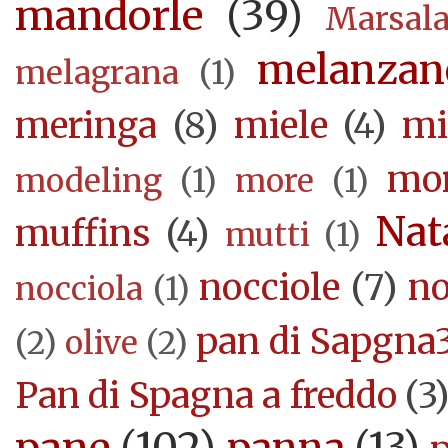
mandorle
(39)
Marsal
melanzan
melagrana
(1)
meringa
(8)
miele
(4)
mi
mor
modeling
(1)
more
(1)
Nat
muffins
(4)
mutti
(1)
nocciole
(7)
no
nocciola
(1)
pan di Sapgna
(2)
olive
(2)
Pan di Spagna a freddo
(3
pane
(102)