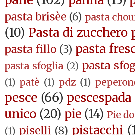
panna
(13)
pasta brisèe
(6)
pasta cho
(10)
Pasta di zucchero 
pasta fres
pasta fillo
(3)
pasta sfog
pasta sfoglia
(2)
(1)
patè
(1)
pdz
(1)
peperon
pesce
(66)
pescespada
unico
(20)
pie
(14)
Pie d
pistacchi
(
piselli
(8)
(1)