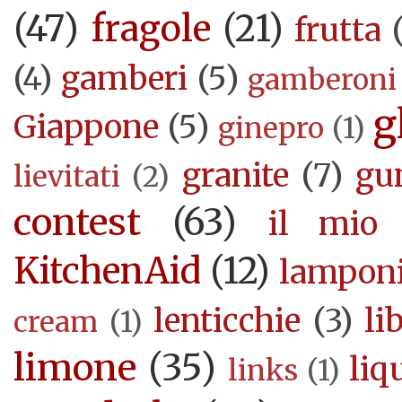
(47)
fragole
(21)
frutta
(4)
gamberi
(5)
gamberoni
g
Giappone
(5)
ginepro
(1)
granite
(7)
gu
lievitati
(2)
contest
(63)
il mio 
KitchenAid
(12)
lampon
lenticchie
(3)
li
cream
(1)
limone
(35)
liq
links
(1)