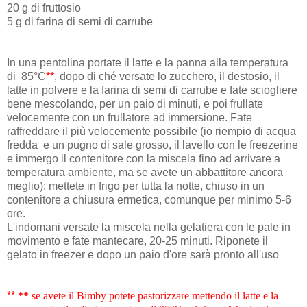
20 g di fruttosio
5 g di farina di semi di carrube
In una pentolina portate il latte e la panna alla temperatura
di 85°C
**
, dopo di ché versate lo zucchero, il destosio, il
latte in polvere e la farina di semi di carrube e fate sciogliere
bene mescolando, per un paio di minuti, e poi frullate
velocemente con un frullatore ad immersione. Fate
raffreddare il più velocemente possibile (io riempio di acqua
fredda e un pugno di sale grosso, il lavello con le freezerine
e immergo il contenitore con la miscela fino ad arrivare a
temperatura ambiente, ma se avete un abbattitore ancora
meglio); mettete in frigo per tutta la notte, chiuso in un
contenitore a chiusura ermetica, comunque per minimo 5-6
ore.
L'indomani versate la miscela nella gelatiera con le pale in
movimento e fate mantecare, 20-25 minuti. Riponete il
gelato in freezer e dopo un paio d'ore sarà pronto all'uso
**
**
se avete il Bimby potete pastorizzare mettendo il latte e la