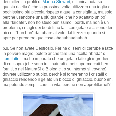
dei millemila profili di
Martha Stewart
, e l'unica nota su
questa ricetta è che la prossima volta utilizzerò una teglia di
pochissimo più piccola rispetto a quella consigliata, ma solo
perchè usandone una più grande, che ho adattato un po'
alla "faidatè", non ho steso benissimo i bordi, ma non è un
problema, i ritagli dei bordi li ho fatti con gelato e ... sono dei
piccoli "bon bon" da rubare al volo dal freezer quando si
apre per prendere qualcosa ahahahhaahahah.
p.s. Se non avete Destrosio, Farina di semi di carrube e latte
in polvere magro, potete anche fare una ricetta "ibrida" di
fiordilatte
, ma ho imparato che un gelato fatto gli ingredienti
di cui sopra (che sono tutti naturali e nei supermercati ben
forniti, o nei NaturaSì o Biologici, o su internet si trovano),
dovrete utilizzarlo subito, perchè si formeranno i cristalli di
ghiaccio rendendo il gelato un blocco di ghiaccio, buono eh,
ma potendo semplificarsi la vita, perchè non approfittarne!?