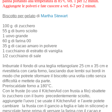
panna portando alla temperatura di 85°C vel. 1 per 12 minuti.
Aggiungete le polveri e fate cuocere a vel. 6-7 per 2 minuti.
Biscotto per gelato
di
Martha Stewart
100 g di zucchero
55 g di burro sciolto
1 uovo grande
60 g di farina 00
35 g di cacao amaro in polvere
1 cucchiaino di estratto di vaniglia
1/2 cucchiaino di sale
Imburrate il fondo di una teglia rettangolare 25 cm x 35 cm e
rivestitela con carta forno, lasciando due lembi sui bordi in
modo che potrete sformare il biscotto una volta cotto senza
difficoltà e mettete da parte.
Preriscaldate forno a 180°C.
Con le fruste (io uso il KitchenAid con frusta a filo) sbattete
lo zucchero con il burro precedentemente sciolto,
aggiungete l'uovo ( se usate il KitchenAid e l'avete potete
cambiare la frusta con il gancio a foglia e lato in silicone) e
mescolate bene prima di versare la farina con il cacao e