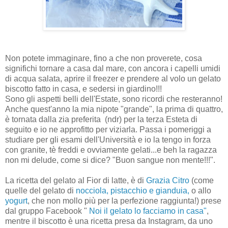
Non potete immaginare, fino a che non proverete, cosa
significhi tornare a casa dal mare, con ancora i capelli umidi
di acqua salata, aprire il freezer e prendere al volo un gelato
biscotto fatto in casa, e sedersi in giardino!!!
Sono gli aspetti belli dell'Estate, sono ricordi che resteranno!
Anche quest'anno la mia nipote "grande", la prima di quattro,
è tornata dalla zia preferita (ndr) per la terza Esteta di
seguito e io ne approfitto per viziarla. Passa i pomeriggi a
studiare per gli esami dell'Università e io la tengo in forza
con granite, tè freddi e ovviamente gelati...e beh la ragazza
non mi delude, come si dice? "Buon sangue non mente!!!".
La ricetta del gelato al Fior di latte, è di
Grazia Citro
(come
quelle del gelato di
nocciola, pistacchio e gianduia,
o allo
yogurt
, che non mollo più per la perfezione raggiunta!) prese
dal gruppo Facebook "
Noi il gelato lo facciamo in casa"
,
mentre il biscotto è una ricetta presa da Instagram, da uno