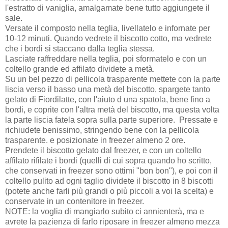
l'estratto di vaniglia, amalgamate bene tutto aggiungete il
sale.
Versate il composto nella teglia, livellatelo e infornate per
10-12 minuti. Quando vedrete il biscotto cotto, ma vedrete
che i bordi si staccano dalla teglia stessa.
Lasciate raffreddare nella teglia, poi sformatelo e con un
coltello grande ed affilato dividete a metà.
Su un bel pezzo di pellicola trasparente mettete con la parte
liscia verso il basso una metà del biscotto, spargete tanto
gelato di Fiordilatte, con l'aiuto d una spatola, bene fino a
bordi, e coprite con l'altra metà del biscotto, ma questa volta
la parte liscia fatela sopra sulla parte superiore. Pressate e
richiudete benissimo, stringendo bene con la pellicola
trasparente. e posizionate in freezer almeno 2 ore.
Prendete il biscotto gelato dal freezer, e con un coltello
affilato rifilate i bordi (quelli di cui sopra quando ho scritto,
che conservati in freezer sono ottimi "bon bon"), e poi con il
coltello pulito ad ogni taglio dividete il biscotto in 8 biscotti
(potete anche farli più grandi o più piccoli a voi la scelta) e
conservate in un contenitore in freezer.
NOTE: la voglia di mangiarlo subito ci annienterà, ma e
avrete la pazienza di farlo riposare in freezer almeno mezza