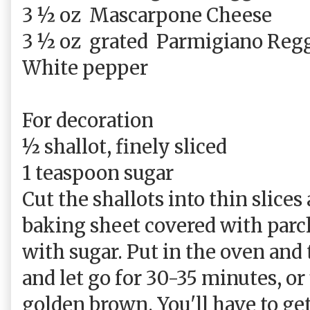
3 ½ oz
Mascarpone Cheese
3 ½ oz
grated
Parmigiano Regg
White pepper
For decoration
½ shallot, finely sliced
1 teaspoon sugar
Cut the shallots into thin slices
baking sheet covered with parc
with sugar. Put in the oven and
and let go for 30-35 minutes, or 
golden brown. You'll have to get