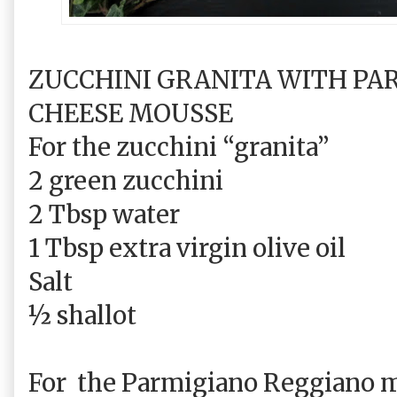
ZUCCHINI GRANITA WITH PA
CHEESE MOUSSE
For the zucchini “granita”
2 green zucchini
2 Tbsp water
1 Tbsp extra virgin olive oil
Salt
½ shallot
For
the Parmigiano Reggiano 