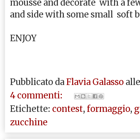
mousse and decorate
with a few
and side with some small
soft 
ENJOY
Pubblicato da
Flavia Galasso
all
4 commenti:
Etichette:
contest
,
formaggio
,
g
zucchine