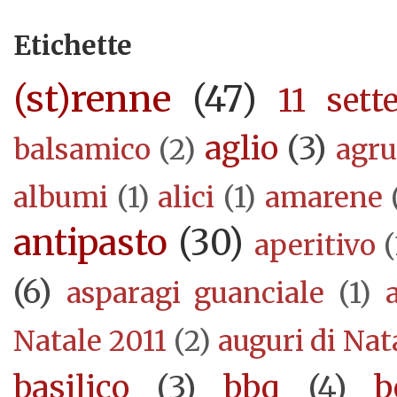
Etichette
(st)renne
(47)
11 sett
aglio
(3)
balsamico
(2)
agr
albumi
(1)
alici
(1)
amarene
antipasto
(30)
aperitivo
(
(6)
asparagi guanciale
(1)
Natale 2011
(2)
auguri di Nat
basilico
(3)
bbq
(4)
b