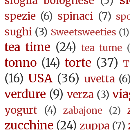
sfoglia bolognese
(5)
spezie
(6)
spinaci
(7)
sp
sughi
(3)
Sweetsweeties
(1)
tea time
(24)
tea tume
torte
(37)
tonno
(14)
T
USA
(36)
(16)
uvetta
(6
verdure
(9)
via
verza
(3)
yogurt
(4)
zabajone
(2)
zucchine
(24)
zuppa
(7)