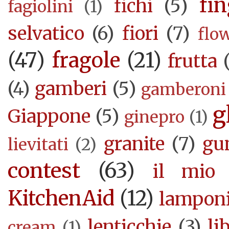
fi
fichi
(5)
fagiolini
(1)
selvatico
(6)
fiori
(7)
flo
(47)
fragole
(21)
frutta
(4)
gamberi
(5)
gamberoni
g
Giappone
(5)
ginepro
(1)
granite
(7)
gu
lievitati
(2)
contest
(63)
il mio 
KitchenAid
(12)
lampon
lenticchie
(3)
li
cream
(1)