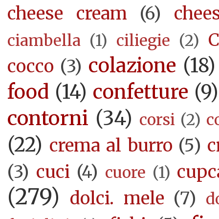
cheese cream
(6)
chee
C
ciambella
(1)
ciliegie
(2)
colazione
(18)
cocco
(3)
food
(14)
confetture
(9)
contorni
(34)
corsi
(2)
c
(22)
crema al burro
(5)
c
(3)
cuci
(4)
cupc
cuore
(1)
(279)
dolci. mele
(7)
d