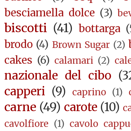
besciamella dolce
(3)
be
biscotti
(41)
bottarga
(
brodo
(4)
Brown Sugar
(2)
cakes
(6)
calamari
(2)
cal
nazionale del cibo
(3
capperi
(9)
caprino
(1)
carne
(49)
carote
(10)
c
cavolfiore
(1)
cavolo cappu