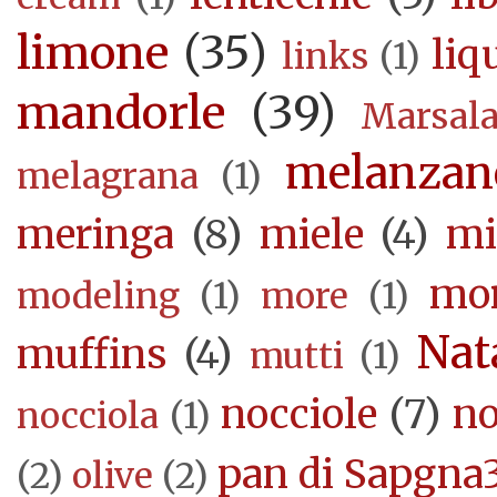
limone
(35)
liq
links
(1)
mandorle
(39)
Marsal
melanzan
melagrana
(1)
meringa
(8)
miele
(4)
mi
mor
modeling
(1)
more
(1)
Nat
muffins
(4)
mutti
(1)
nocciole
(7)
no
nocciola
(1)
pan di Sapgna
(2)
olive
(2)