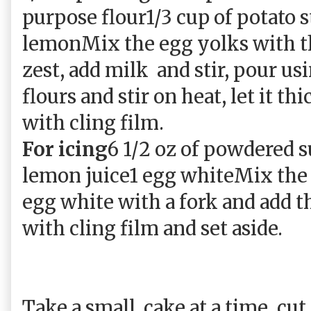
purpose flour
1/3 cup of potato 
lemon
Mix the egg yolks with t
zest, add milk and stir, pour usin
flours and stir on heat, let it t
with cling film.
For icing
6 1/2 oz of powdered s
lemon juice
1 egg white
Mix the 
egg white with a fork and add t
with cling film and set aside.
Take
a small
cake
at a time
,
cut