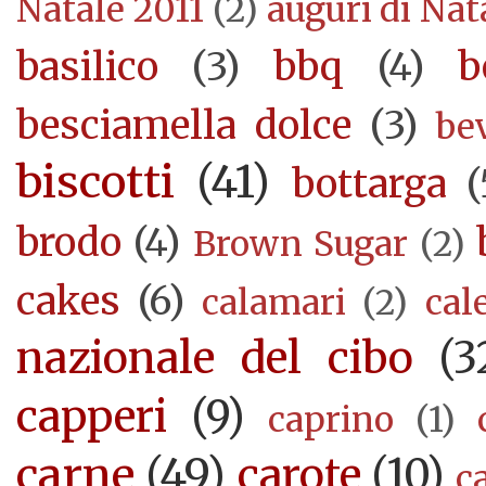
Natale 2011
(2)
auguri di Nat
basilico
(3)
bbq
(4)
b
besciamella dolce
(3)
be
biscotti
(41)
bottarga
(
brodo
(4)
Brown Sugar
(2)
cakes
(6)
calamari
(2)
cal
nazionale del cibo
(3
capperi
(9)
caprino
(1)
carne
(49)
carote
(10)
c