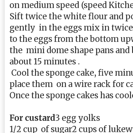
on medium speed (speed Kitche
Sift twice the white flour and p
gently
in the eggs mix in twice
to the eggs from the bottom up
the mini dome shape pans and b
about 15 minutes .
Cool the sponge cake, five min
place them on a wire rack for c
Once the sponge cakes has cool
For custard
3 egg yolks
1/2 cup of sugar
2 cups of luke