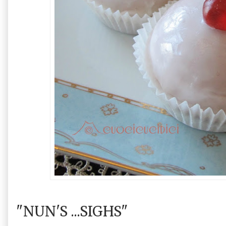
"NUN'S ...SIGHS"