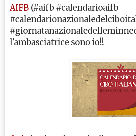
AIFB
(#aifb #calendarioaifb
#calendarionazionaledelciboita
#giornatanazionaledelleminned
l'ambasciatrice sono io!!