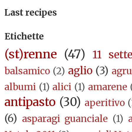
Last recipes
Etichette
(st)renne
(47)
11 sett
aglio
(3)
balsamico
(2)
agr
albumi
(1)
alici
(1)
amarene
antipasto
(30)
aperitivo
(
(6)
asparagi guanciale
(1)