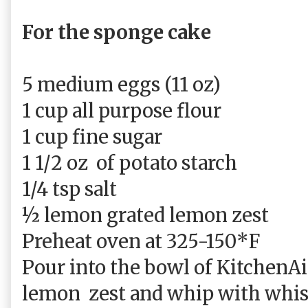
For the sponge cake
5 medium eggs (11 oz)
1 cup all purpose flour
1 cup fine sugar
1 1/2 oz
of potato starch
1/4 tsp salt
½ lemon grated lemon zest
Preheat oven at 325-150*F
Pour into the bowl of KitchenA
lemon
zest and whip with whi