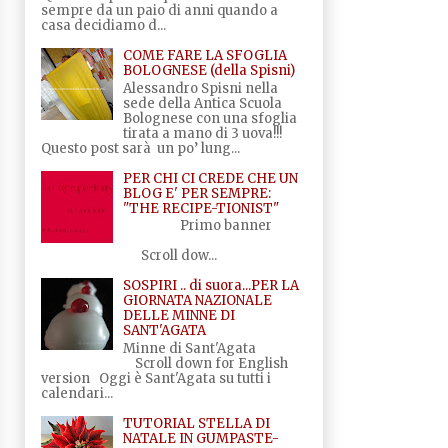
sempre da un paio di anni quando a
casa decidiamo d...
COME FARE LA SFOGLIA
BOLOGNESE (della Spisni)
Alessandro Spisni nella
sede della Antica Scuola
Bolognese con una sfoglia
tirata a mano di 3 uova!!!
Questo post sarà un po’ lung...
PER CHI CI CREDE CHE UN
BLOG E' PER SEMPRE:
"THE RECIPE-TIONIST"
Primo banner
Scroll dow...
SOSPIRI .. di suora...PER LA
GIORNATA NAZIONALE
DELLE MINNE DI
SANT'AGATA
Minne di Sant'Agata
Scroll down for English
version Oggi è Sant'Agata su tutti i
calendari...
TUTORIAL STELLA DI
NATALE IN GUMPASTE-