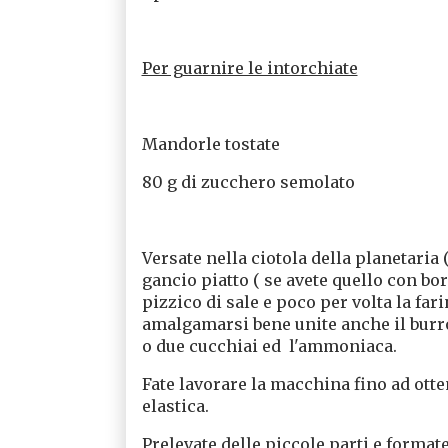
Per guarnire le intorchiate
Mandorle tostate
80 g di zucchero semolato
Versate nella ciotola della planetaria (
gancio piatto ( se avete quello con bor
pizzico di sale e poco per volta la far
amalgamarsi bene unite anche il burro
o due cucchiai ed l'ammoniaca.
Fate lavorare la macchina fino ad ot
elastica.
Prelevate delle piccole parti e formate