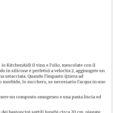
 io KitchenAid) il vino e l'olio, mescolate con il
do in silicone è perfetto) a velocita 2, aggiungete un
ina setacciata. Quando l'impasto ijziera ad
 morbido, lo zucchero, se necessario l'acqua in uno
tenere un composto omogeneo e una pasta liscia ed
 dei bastoncini sottili lunghi circa 20 cm, piegate