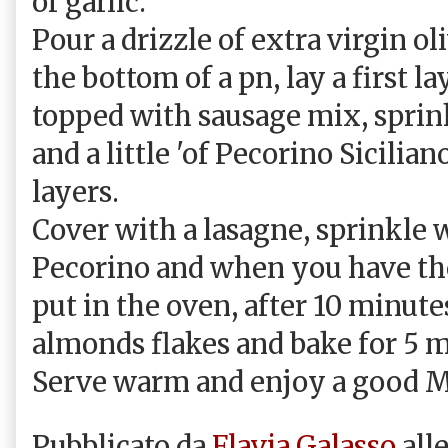
of garlic.
Pour a drizzle of extra virgin ol
the bottom of a pn, lay a first l
topped with sausage mix, spri
and a little 'of Pecorino Sicilia
layers.
Cover with a lasagne, sprinkle
Pecorino and when you have the
put in the oven, after 10 minute
almonds flakes and bake for 5 m
Serve warm and enjoy a good M
Pubblicato da
Flavia Galasso
all