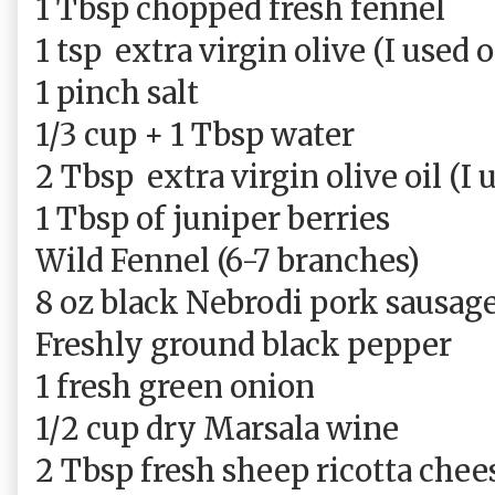
1 Tbsp chopped fresh fennel
1 tsp
extra virgin olive (I used 
1 pinch salt
1/3 cup + 1 Tbsp water
2 Tbsp
extra virgin olive oil (I
1 Tbsp of juniper berries
Wild Fennel (6-7 branches)
8 oz black Nebrodi pork sausag
Freshly ground black pepper
1 fresh green onion
1/2 cup dry Marsala wine
2 Tbsp fresh sheep ricotta chee