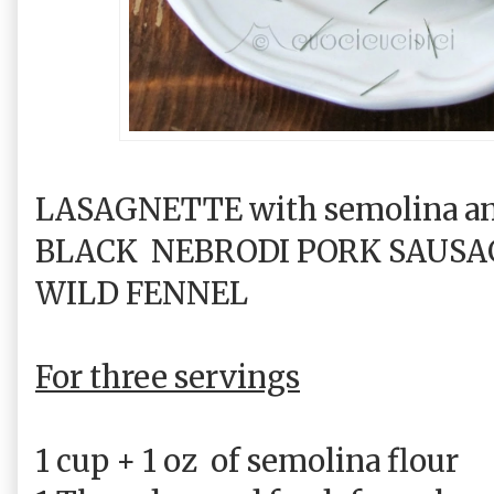
LASAGNETTE with semolina and
BLACK
NEBRODI PORK SAUSAG
WILD FENNEL
For three servings
1 cup + 1 oz
of semolina flour