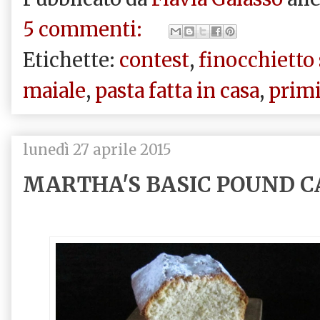
5 commenti:
Etichette:
contest
,
finocchietto 
maiale
,
pasta fatta in casa
,
prim
lunedì 27 aprile 2015
MARTHA'S BASIC POUND CAK