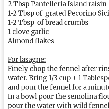
2 Tbsp Pantelleria Island raisin
1-2 Tbsp of
grated Pecorino Sic
1-2 Tbsp
of bread crumbs
1 clove garlic
Almond flakes
For lasagne:
Finely chop the fennel after ri
water. Bring 1/3 cup + 1 Tables
and pour the fennel for a minut
In a bowl pour the semolina flou
pour the water with wild fennel a