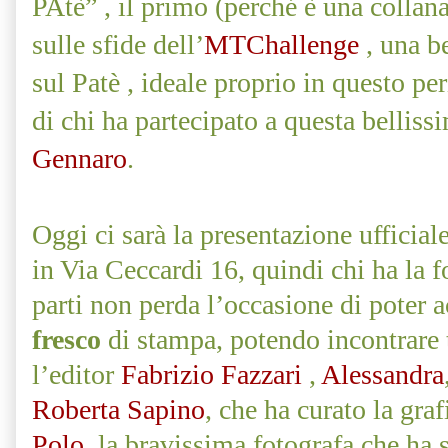
PAtè” , il primo (perché è una collana
sulle sfide dell’
MTChallenge
, una be
sul Patè , ideale proprio in questo pe
di chi ha partecipato a questa belliss
Gennaro
.
Oggi ci sarà la presentazione ufficial
in Via Ceccardi 16, quindi chi ha la f
parti non perda l’occasione di poter 
fresco
di stampa, potendo incontrare t
l’editor
Fabrizio Fazzari
,
Alessandra
Roberta Sapino
, che ha curato la graf
Polo
, la bravissima fotografa che ha s