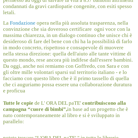
permesso ad oggi di salvare la vita a 857 bambini altrimenti
condannati da gravi cardiopatie congenite, con esiti spesso
letali.
La
Fondazione
opera nella più assoluta trasparenza, nella
convinzione che sia doveroso certificare
ogni voce con la
massima chiarezza, in un dialogo continuo che unisce chi è
desideroso di fare del bene con chi ha la possibilità di farlo
in modo concreto, rispettoso e consapevole di muovere
nella stessa direzione: quella dell'aiuto alle tante vittime di
questo mondo, rese ancora più indifese dall'essere bambini.
Da oggi, anche noi remiamo con Goffredo, con Sara e con
gli oltre mille volontari sparsi sul territorio italiano - e lo
facciamo con questo libro che è il primo tassello di quella
che ci auguriamo possa essere una collaborazione duratura
e proficua
Tutte le copie
de L' ORA DEL paTE'
contribuiscono alla
campagna “cuore di bimbi”,
in base ad un progetto che è
nato contemporaneamente al libro e si è sviluppato in
parallelo:
potete trovare "L'ORA DEL paTE' " in tutte le librerie