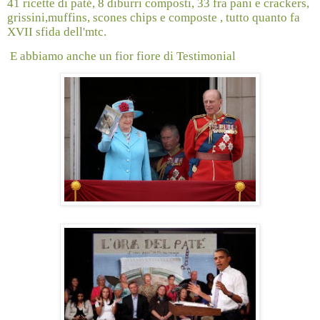
41 ricette di paté, 8 diburri composti, 33 fra pani e crackers,
grissini,muffins, scones chips e composte , tutto quanto fa
XVII sfida dell'mtc.
E abbiamo anche un fior fiore di Testimonial