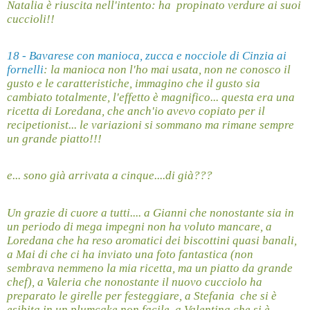
Natalia è riuscita nell'intento: ha
propinato verdure ai suoi
cuccioli!!
18 - Bavarese con manioca, zucca e nocciole di Cinzia ai
fornelli
: la manioca non l'ho mai usata, non ne conosco il
gusto e le caratteristiche, immagino che il gusto sia
cambiato totalmente, l'effetto è magnifico... questa era una
ricetta di Loredana, che anch'io avevo copiato per il
recipetionist... le variazioni si sommano ma rimane sempre
un grande piatto!!!
e... sono già arrivata a cinque....di già???
Un grazie di cuore a tutti.... a Gianni che nonostante sia in
un periodo di mega impegni non ha voluto mancare, a
Loredana che ha reso aromatici dei biscottini quasi banali,
a Mai di che ci ha inviato una foto fantastica (non
sembrava nemmeno la mia ricetta, ma un piatto da grande
chef), a Valeria che nonostante il nuovo cucciolo ha
preparato le girelle per festeggiare, a Stefania
che si è
esibita in un plumcake non facile, a Valentina che si è