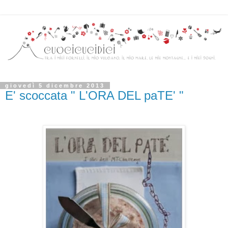
giovedì 5 dicembre 2013
E' scoccata " L'ORA DEL paTE' "