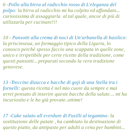
6 -
Pollo alla birra al radicchio rosso di L'eleganza del
polpo
: la birra al radicchio mi ha colpito ed affondato...
curiosissima di assaggiarla
al tal quale, ancor di più di
utilizzarla per cucinare!!!
10 -
Pansotti alla crema di noci di Un'arbanella di basilico
:
la priscinseua, un formaggio tipico della Liguria, lo
conosco perchè spesso faccio una scappata in quelle zone,
unico e irripetibile per certe ricette della tradizione, come
questi pansotti... preparati secondo la vera tradizione
genovese.
13 -Treccine dizucca e bacche di goji di una Stella tra i
fornelli
: questa ricetta è nel mio cuore da sempre e mai
avrei pensato di inserire queste bacche della salute.... mi ha
incuriosito e le ho già provate..ottime!
17 -Cake salato all everdure di Fusilli al tegamino
: la
sostituzione delle patate , ha cambiato la destinazione di
questo piatto, da antipasto per adulti a cena per bambini...