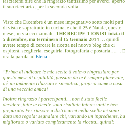
lasciatemi dire che la ringrazio tantissimo per averci
aperto
il suo ricettario , per la seconda volta .
Visto che Dicembre è un mese impegnativo sotto molti puti
di vista e soprattutto in cucina, e che il 25 è Natale, questo
mese , in via eccezionale
THE RECIPE-TIONIST inizia il
5 dicembre, ma terminerà il 15 Gennaio 2014
… quindi
avrete tempo di cercare la ricetta nel nuovo blog che ci
ospiterà, sceglierla, eseguirla, fotografarla e postarla…..
. E
ora la parola ad
Elena
:
“Prima di indicare le mie scelte ti volevo ringraziare per
questo mese di ospitalità, passare da te è sempre piacevole,
c'è un ambiente rilassato e simpatico, proprio come a casa
di una vecchia amica!
Inoltre ringrazio i partecipanti.... non è stato facile
decidere, tutte le ricette sono risultate interessanti e ben
preparate. Per riuscire a districarmi nella scelta mi sono
data una regola: segnalare chi, variando un ingrediente, ha
migliorato o variato completamente la ricetta...quindi: