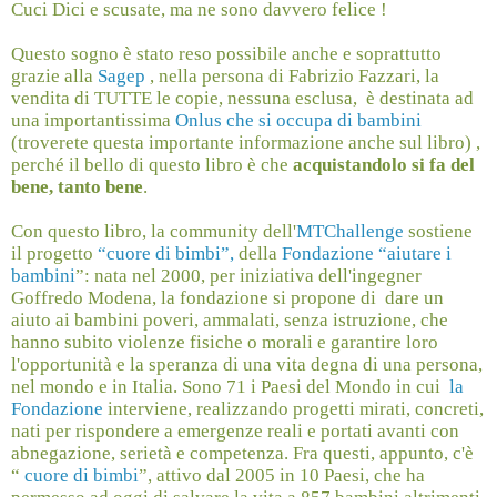
Cuci Dici e scusate, ma ne sono davvero felice !
Questo sogno è stato reso possibile anche e soprattutto
grazie alla
Sagep
, nella persona di Fabrizio Fazzari, la
vendita di TUTTE le copie, nessuna esclusa, è destinata ad
una importantissima
Onlus che si occupa di bambini
(troverete questa importante informazione anche sul libro) ,
perché il bello di questo libro è che
acquistandolo si fa del
bene, tanto bene
.
Con questo libro, la community dell'
MTChallenge
sostiene
il progetto
“cuore di bimbi”,
della
Fondazione “aiutare i
bambini
”: nata nel 2000, per iniziativa dell'ingegner
Goffredo Modena, la fondazione si propone di
dare un
aiuto ai bambini poveri, ammalati, senza istruzione, che
hanno subito violenze fisiche o morali e garantire loro
l'opportunità e la speranza di una vita degna di una persona,
nel mondo e in Italia. Sono 71 i Paesi del Mondo in cui
la
Fondazione
interviene, realizzando progetti mirati, concreti,
nati per rispondere a emergenze reali e portati avanti con
abnegazione, serietà e competenza. Fra questi, appunto, c'è
“
cuore di bimbi
”, attivo dal 2005 in 10 Paesi, che ha