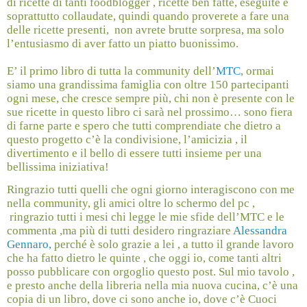
di ricette di tanti foodblogger , ricette ben fatte, eseguite e
soprattutto collaudate, quindi quando proverete a fare una
delle ricette presenti,
non avrete brutte sorpresa, ma solo
l’entusiasmo di aver fatto un piatto buonissimo.
E’ il primo libro di tutta la community dell’
MTC
, ormai
siamo una grandissima famiglia con oltre 150 partecipanti
ogni mese, che cresce sempre più, chi non è presente con le
sue ricette in questo libro ci sarà nel prossimo… sono fiera
di farne parte e spero che tutti comprendiate che dietro a
questo progetto c’è la condivisione, l’amicizia , il
divertimento e il bello di essere tutti insieme per una
bellissima iniziativa!
Ringrazio tutti quelli che ogni giorno interagiscono con me
nella community, gli amici oltre lo schermo del pc ,
ringrazio tutti i mesi chi legge le mie sfide dell’MTC e le
commenta ,ma più di tutti desidero ringraziare
Alessandra
Gennaro,
perché è solo grazie a lei , a tutto il grande lavoro
che ha fatto dietro le quinte , che oggi io, come tanti altri
posso pubblicare con orgoglio questo post. Sul mio tavolo ,
e presto anche della libreria nella mia nuova cucina, c’è una
copia di un libro, dove ci sono anche io, dove c’è Cuoci