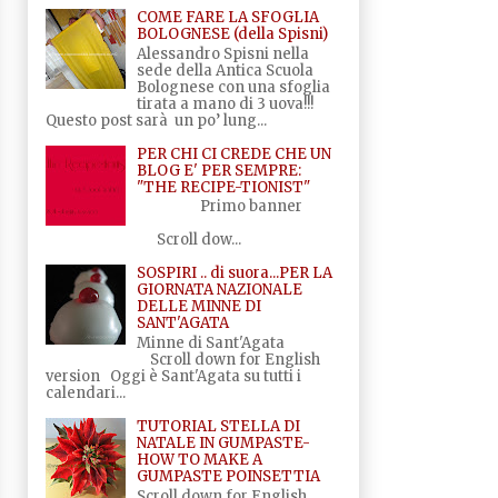
COME FARE LA SFOGLIA
BOLOGNESE (della Spisni)
Alessandro Spisni nella
sede della Antica Scuola
Bolognese con una sfoglia
tirata a mano di 3 uova!!!
Questo post sarà un po’ lung...
PER CHI CI CREDE CHE UN
BLOG E' PER SEMPRE:
"THE RECIPE-TIONIST"
Primo banner
Scroll dow...
SOSPIRI .. di suora...PER LA
GIORNATA NAZIONALE
DELLE MINNE DI
SANT'AGATA
Minne di Sant'Agata
Scroll down for English
version Oggi è Sant'Agata su tutti i
calendari...
TUTORIAL STELLA DI
NATALE IN GUMPASTE-
HOW TO MAKE A
GUMPASTE POINSETTIA
Scroll down for English