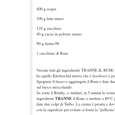
400 g acqua
100 g latte intero
120 g zucchero
40 g cacao in polvere amaro
90 g farina 00
1 cucchiaio di Rum
Versate tutti gli ingredienti( TRANNE IL RUM) in
ho quello KitchenAid nuovo che è favoloso) e poi
Spegnete il fuoco e aggiungete il Rum e date due
sul fuoco mescolando.
Se avete il Bimby, o similari, in 5 minuti la vostra
TRANNE
ingredienti
il Rum, e mettere a 80°C p
date due colpi di Turbo. La crema è pronta e dovre
con la superficie per evitare si formi la "pellicina"