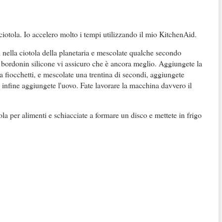
otola. Io accelero molto i tempi utilizzando il mio KitchenAid.
ci nella ciotola della planetaria e mescolate qualche secondo
on bordonin silicone vi assicuro che è ancora meglio. Aggiungete la
 a fiocchetti, e mescolate una trentina di secondi, aggiungete
 ed infine aggiungete l'uovo. Fate lavorare la macchina davvero il
la per alimenti e schiacciate a formare un disco e mettete in frigo