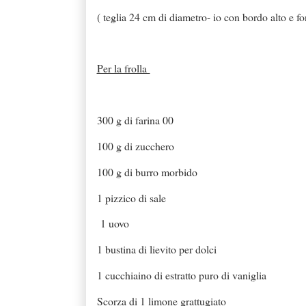
( teglia 24 cm di diametro- io con bordo alto e f
Per la frolla
300 g di farina 00
100 g di zucchero
100 g di burro morbido
1 pizzico di sale
1 uovo
1 bustina di lievito per dolci
1 cucchiaino di estratto puro di vaniglia
Scorza di 1 limone grattugiato