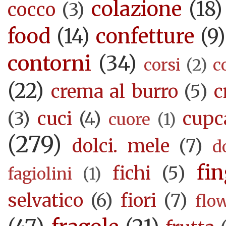
colazione
(18)
cocco
(3)
food
(14)
confetture
(9)
contorni
(34)
corsi
(2)
c
(22)
crema al burro
(5)
c
(3)
cuci
(4)
cupc
cuore
(1)
(279)
dolci. mele
(7)
d
fi
fichi
(5)
fagiolini
(1)
selvatico
(6)
fiori
(7)
flo