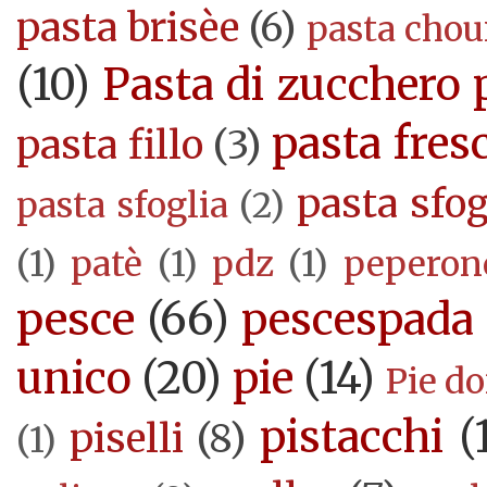
pasta brisèe
(6)
pasta cho
(10)
Pasta di zucchero 
pasta fres
pasta fillo
(3)
pasta sfog
pasta sfoglia
(2)
(1)
patè
(1)
pdz
(1)
peperon
pesce
(66)
pescespada
unico
(20)
pie
(14)
Pie d
pistacchi
(
piselli
(8)
(1)