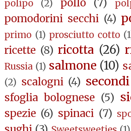
pollo
(7)
polipo
(2)
pol
p
pomodorini secchi
(4)
primo
(1)
prosciutto cotto
(1
ricotta
(26)
r
ricette
(8)
salmone
(10)
s
Russia
(1)
secondi
scalogni
(4)
(2)
si
sfoglia bolognese
(5)
spezie
(6)
spinaci
(7)
sp
sughi
(3)
Sweetsweeties
(1)