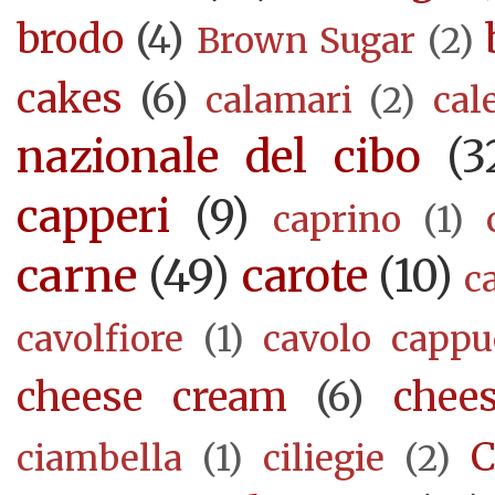
brodo
(4)
Brown Sugar
(2)
cakes
(6)
calamari
(2)
cal
nazionale del cibo
(3
capperi
(9)
caprino
(1)
carne
(49)
carote
(10)
c
cavolfiore
(1)
cavolo cappu
cheese cream
(6)
chee
C
ciambella
(1)
ciliegie
(2)