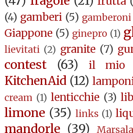
(47)
fragole
(21)
frutta
(4)
gamberi
(5)
gamberoni
g
Giappone
(5)
ginepro
(1)
granite
(7)
gu
lievitati
(2)
contest
(63)
il mio 
KitchenAid
(12)
lampon
lenticchie
(3)
li
cream
(1)
limone
(35)
liq
links
(1)
mandorle
(39)
Marsal