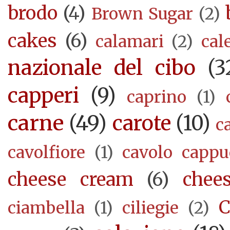
brodo
(4)
Brown Sugar
(2)
cakes
(6)
calamari
(2)
cal
nazionale del cibo
(3
capperi
(9)
caprino
(1)
carne
(49)
carote
(10)
c
cavolfiore
(1)
cavolo cappu
cheese cream
(6)
chee
C
ciambella
(1)
ciliegie
(2)