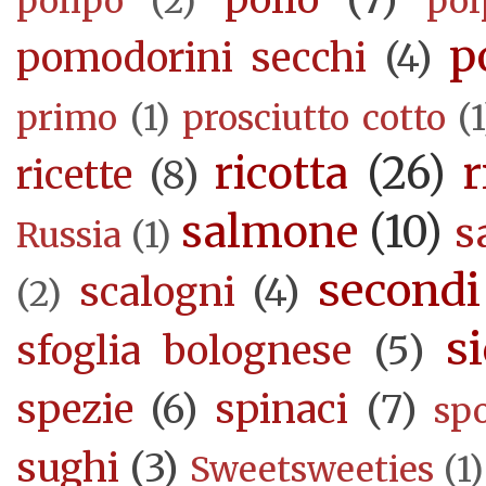
polipo
(2)
pol
p
pomodorini secchi
(4)
primo
(1)
prosciutto cotto
(1
ricotta
(26)
r
ricette
(8)
salmone
(10)
s
Russia
(1)
secondi
scalogni
(4)
(2)
si
sfoglia bolognese
(5)
spezie
(6)
spinaci
(7)
sp
sughi
(3)
Sweetsweeties
(1)