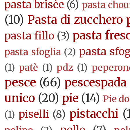
pasta brisèe
(6)
pasta cho
(10)
Pasta di zucchero 
pasta fres
pasta fillo
(3)
pasta sfog
pasta sfoglia
(2)
(1)
patè
(1)
pdz
(1)
peperon
pesce
(66)
pescespada
unico
(20)
pie
(14)
Pie d
pistacchi
(
piselli
(8)
(1)
pollo
(7)