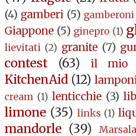
(4)
gamberi
(5)
gamberoni
g
Giappone
(5)
ginepro
(1)
granite
(7)
gu
lievitati
(2)
contest
(63)
il mio 
KitchenAid
(12)
lampon
lenticchie
(3)
li
cream
(1)
limone
(35)
liq
links
(1)
mandorle
(39)
Marsal