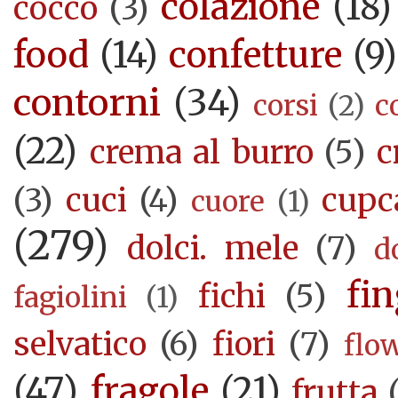
colazione
(18)
cocco
(3)
food
(14)
confetture
(9)
contorni
(34)
corsi
(2)
c
(22)
crema al burro
(5)
c
(3)
cuci
(4)
cupc
cuore
(1)
(279)
dolci. mele
(7)
d
fi
fichi
(5)
fagiolini
(1)
selvatico
(6)
fiori
(7)
flo
(47)
fragole
(21)
frutta