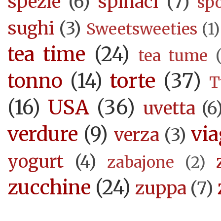
spezie
(6)
spinaci
(7)
sp
sughi
(3)
Sweetsweeties
(1)
tea time
(24)
tea tume
torte
(37)
tonno
(14)
T
USA
(36)
(16)
uvetta
(6
verdure
(9)
via
verza
(3)
yogurt
(4)
zabajone
(2)
zucchine
(24)
zuppa
(7)