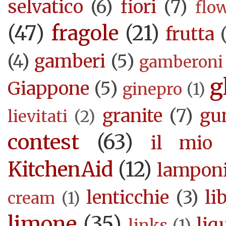
selvatico
(6)
fiori
(7)
flo
(47)
fragole
(21)
frutta
(4)
gamberi
(5)
gamberoni
g
Giappone
(5)
ginepro
(1)
granite
(7)
gu
lievitati
(2)
contest
(63)
il mio 
KitchenAid
(12)
lampon
lenticchie
(3)
li
cream
(1)
limone
(35)
liq
links
(1)