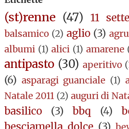
(st)renne
(47)
11 sett
aglio
(3)
balsamico
(2)
agr
albumi
(1)
alici
(1)
amarene
antipasto
(30)
aperitivo
(
(6)
asparagi guanciale
(1)
Natale 2011
(2)
auguri di Nat
basilico
(3)
bbq
(4)
b
besciamella dolce
(3)
be