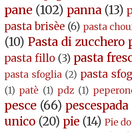
pane
(102)
panna
(13)
pasta brisèe
(6)
pasta cho
(10)
Pasta di zucchero 
pasta fres
pasta fillo
(3)
pasta sfog
pasta sfoglia
(2)
(1)
patè
(1)
pdz
(1)
peperon
pesce
(66)
pescespada
unico
(20)
pie
(14)
Pie d