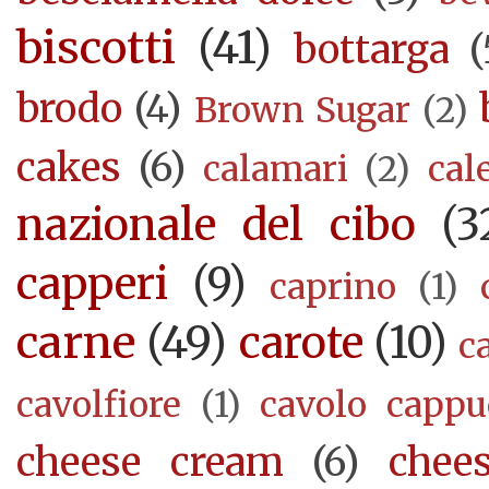
biscotti
(41)
bottarga
(
brodo
(4)
Brown Sugar
(2)
cakes
(6)
calamari
(2)
cal
nazionale del cibo
(3
capperi
(9)
caprino
(1)
carne
(49)
carote
(10)
c
cavolfiore
(1)
cavolo cappu
cheese cream
(6)
chee